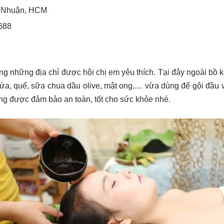
hú Nhuận, HCM
6688
ong những địa chỉ được hội chị em yêu thích. Tại đây ngoài bồ 
 dứa, quế, sữa chua dầu olive, mật ong,… vừa dùng để gội đầu v
ng được đảm bảo an toàn, tốt cho sức khỏe nhé.