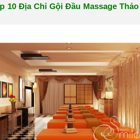
p 10 Địa Chỉ Gội Đầu Massage Thảo