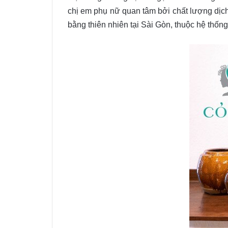
chị em phụ nữ quan tâm bởi chất lượng dịch
bằng thiên nhiên tại Sài Gòn, thuộc hệ thốn