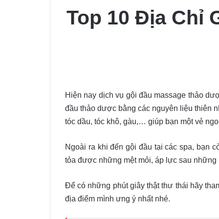
Top 10 Địa Chỉ
Hiện nay dịch vụ gội đầu massage thảo dượ
đầu thảo dược bằng các nguyên liệu thiên nh
tóc dầu, tóc khô, gàu,… giúp bạn một vẻ ng
Ngoài ra khi đến gội đầu tại các spa, bạn
tỏa được những mệt mỏi, áp lực sau những 
Để có những phút giây thật thư thái hãy th
địa điểm mình ưng ý nhất nhé.