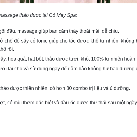
 massage thảo dược tại Cỏ May Spa:
gội đầu, massage giúp bạn cảm thấy thoải mái, dễ chịu.
 ở chế độ sấy có Ionic giúp cho tóc được khô tự nhiên, khôn
hô rối.
cây, hoa quả, hạt bột, thảo dược tươi, khô, 100% tự nhiên hoàn
ươi tại chỗ và sử dụng ngay để đảm bảo không hư hao dưỡng c
thảo dược thiên nhiên, có hơn 30 combo trị liệu và ủ dưỡng.
t, có mùi thơm đặc biệt và đầu óc được thư thái sau một ngà