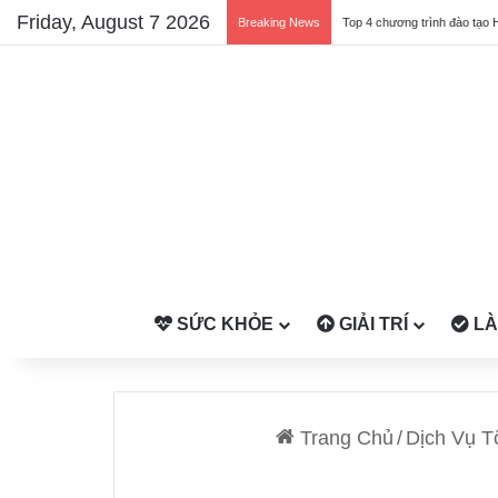
Friday, August 7 2026
Breaking News
Top 4 chương trình đào tạo 
SỨC KHỎE
GIẢI TRÍ
LÀ
Trang Chủ
/
Dịch Vụ 