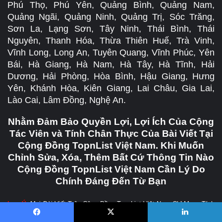
Phú Thọ, Phú Yên, Quảng Bình, Quảng Nam,
Quảng Ngãi, Quảng Ninh, Quảng Trị, Sóc Trăng,
Sơn La, Lạng Sơn, Tây Ninh, Thái Bình, Thái
Nguyên, Thanh Hóa, Thừa Thiên Huế, Trà Vinh,
Vĩnh Long, Long An, Tuyên Quang, Vĩnh Phúc, Yên
Bái, Hà Giang, Hà Nam, Hà Tây, Hà Tĩnh, Hải
Dương, Hải Phòng, Hòa Bình, Hậu Giang, Hưng
Yên, Khánh Hòa, Kiên Giang, Lai Châu, Gia Lai,
Lào Cai, Lâm Đồng, Nghệ An.
Nhằm Đảm Bảo Quyền Lợi, Lợi Ích Của Cộng
Tác Viên và Tính Chân Thực Của Bài Viết Tại
Cộng Đồng TopnList Việt Nam. Khi Muốn
Chỉnh Sửa, Xóa, Thêm Bất Cứ Thông Tin Nào
Cộng Đồng TopnList Việt Nam Cần Lý Do
Chính Đáng Đến Từ Bạn
Lưu Ý:
Mọi Bài Viết Trên Cộng Đồng TopnList Việt Nam Chỉ Mang Tính
Chất Tham Khảo
KHÔNG XẾP HẠNG, KHÔNG BÌNH CHỌN - SẮP