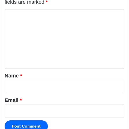
fields are marked
*
C
o
m
m
e
n
t
*
Name
*
Email
*