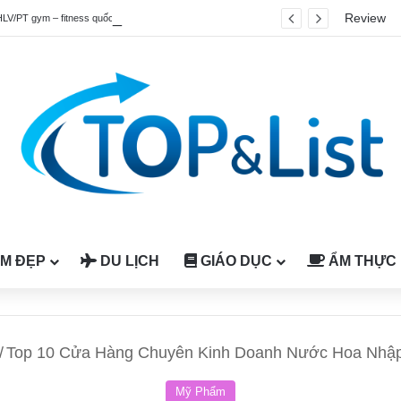
Review
HLV/PT gym – fitness quốc tế được công nhận tại Việt Nam
M ĐẸP
DU LỊCH
GIÁO DỤC
ẨM THỰC
/
Top 10 Cửa Hàng Chuyên Kinh Doanh Nước Hoa Nhậ
Mỹ Phẩm