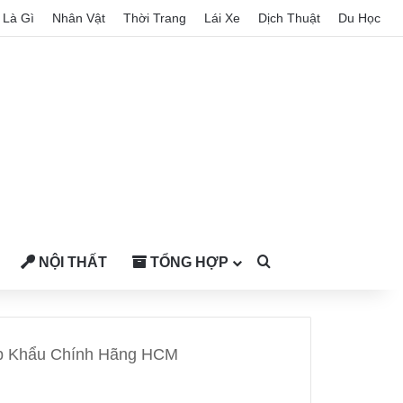
Là Gì
Nhân Vật
Thời Trang
Lái Xe
Dịch Thuật
Du Học
NỘI THẤT
TỔNG HỢP
Search for
p Khẩu Chính Hãng HCM