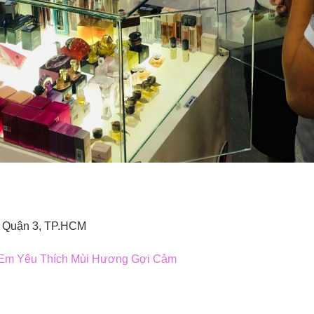
, Quận 3, TP.HCM
 Em Yêu Thích Mùi Hương Gợi Cảm