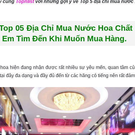
ày cùng
Topnlist
với những gợi ý về Top 5 địa chỉ mua nước h
op 05 Địa Chỉ Mua Nước Hoa Chất 
ị Em Tìm Đến Khi Muốn Mua Hàng.
oa hiện đang nhận được rất nhiều sự yêu mến, quan tâm củ
i đây đa dạng và đầy đủ đến từ các hãng có tiếng nên rất đảm