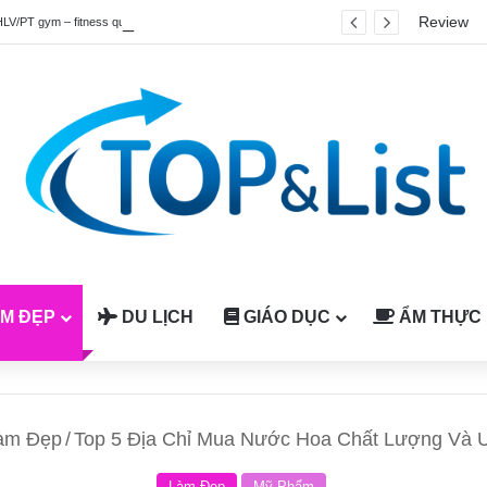
Review
HLV/PT gym – fitness quốc tế được công nhận tại Việt Nam
M ĐẸP
DU LỊCH
GIÁO DỤC
ẨM THỰC
àm Đẹp
/
Top 5 Địa Chỉ Mua Nước Hoa Chất Lượng Và U
Làm Đẹp
Mỹ Phẩm