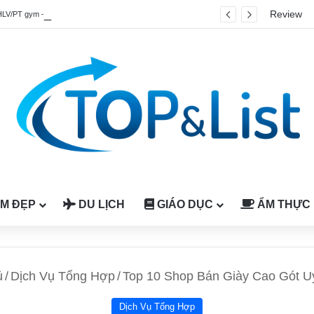
Review
HLV/PT gym – fitness quốc tế được công nhận tại Việt Nam
M ĐẸP
DU LỊCH
GIÁO DỤC
ẨM THỰC
ủ
/
Dịch Vụ Tổng Hợp
/
Top 10 Shop Bán Giày Cao Gót 
Dịch Vụ Tổng Hợp