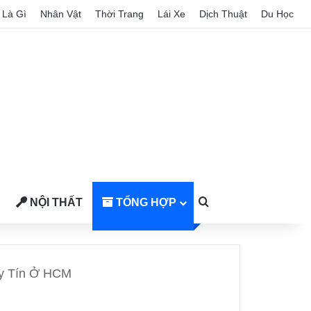
Là Gì
Nhân Vật
Thời Trang
Lái Xe
Dịch Thuật
Du Học
NỘI THẤT
TỔNG HỢP
Search for
Uy Tín Ở HCM