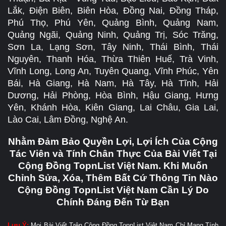
Lắk, Điện Biên, Biên Hòa, Đồng Nai, Đồng Tháp,
Phú Thọ, Phú Yên, Quảng Bình, Quảng Nam,
Quảng Ngãi, Quảng Ninh, Quảng Trị, Sóc Trăng,
Sơn La, Lạng Sơn, Tây Ninh, Thái Bình, Thái
Nguyên, Thanh Hóa, Thừa Thiên Huế, Trà Vinh,
Vĩnh Long, Long An, Tuyên Quang, Vĩnh Phúc, Yên
Bái, Hà Giang, Hà Nam, Hà Tây, Hà Tĩnh, Hải
Dương, Hải Phòng, Hòa Bình, Hậu Giang, Hưng
Yên, Khánh Hòa, Kiên Giang, Lai Châu, Gia Lai,
Lào Cai, Lâm Đồng, Nghệ An.
Nhằm Đảm Bảo Quyền Lợi, Lợi Ích Của Cộng
Tác Viên và Tính Chân Thực Của Bài Viết Tại
Cộng Đồng TopnList Việt Nam. Khi Muốn
Chỉnh Sửa, Xóa, Thêm Bất Cứ Thông Tin Nào
Cộng Đồng TopnList Việt Nam Cần Lý Do
Chính Đáng Đến Từ Bạn
Lưu Ý:
Mọi Bài Viết Trên Cộng Đồng TopnList Việt Nam Chỉ Mang Tính