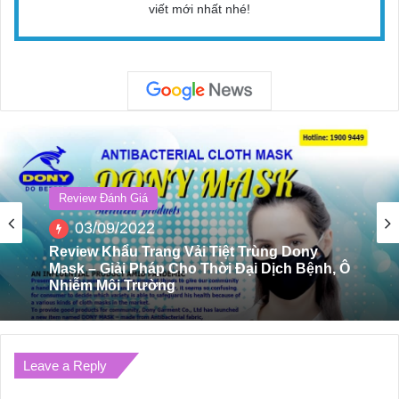
viết mới nhất nhé!
Review Đánh Giá
03/09/2022
Review Đánh Giá
Review Khẩu Trang Vải Tiệt Trùng Dony
01/09/2022
Mask – Giải Pháp Cho Thời Đại Dịch Bệnh, Ô
Nhiễm Môi Trường
Leave a Reply
Review Serum Trị Mụn Linh Chi Đỏ Của Dori
Beauty