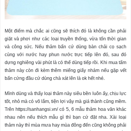
Một điểm mà chắc ai cũng sẽ thích đó là không cần phải
giặt và phơi như các loại truyền thống, vừa tốn thời gian
và công sức. Nếu thảm bẩn cứ dùng bàn chải cọ sạch
cùng với nước hay phun nước trực tiếp lên đó, sau đó
dựng nghiêng vài phút là có thể dùng tiếp rồi. Khi mua tấm
thảm này còn đi kèm thêm miếng giấy nhám nếu gặp vết
bẩn cứng đầu cứ dùng chà xát lên là ok hết nhé.
Mình dùng và thấy loại thảm này siêu bền luôn ấy, chịu lực
tốt, nhỏ mà có võ lắm, tiện lợi vậy mà giá thành cũng mềm.
Trên https://sanhangsi.vn/ có 5, 6 mẫu thảm hoa văn khác
nhau nên nếu thích mẫu gì thì bạn cứ đặt nha. Xài loại
thảm này thì mùa mưa hay mùa đông đến cũng không phải