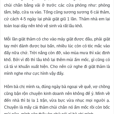
chùi chân bằng vải ở trước các cửa phòng như: phòng
tắm, bếp, cửa ra vào. Tổng cũng sương sương 6 cái thảm,
cứ cách 4-5 ngày lại phải giặt giũ 1 lần. Thảm nhà em lại
toàn loại dày nên khó vệ sinh và rất lâu khô.
Mỗi lần giặt thảm có cho vào máy giặt được đâu, phải giặt
tay mới đánh được bụi bẩn, nhiều lúc còn có tóc mắc vào
đấy nữa chứ. Trời nắng còn đỡ, vào mùa mưa thì xác định
khổ. Bởi vì đồ thì lâu khô lại thêm mùi ẩm mốc, gì cũng có
cả tá vi khuẩn xuất hiện. Cho nên cứ nghe đi giặt thảm là
mình nghe như cực hình vậy đấy.
Hôm bà chị mình ra, đúng ngày bà ngoại về quê, vợ chồng
cũng bận rộn chuyện kinh doanh nên không để ý. Mình về
đến nhà thì bị la 1 trận, vừa bực vừa nhục mọi người ạ.
Chuyện là mấy cái thảm chùi chân nó ẩm mốc rồi còn bốc