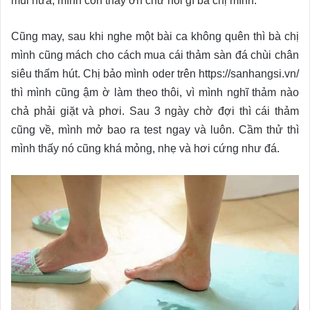
mùi nữa, mình còn thấy ớn chứ nói gì bà chị mình.
Cũng may, sau khi nghe một bài ca không quên thì bà chị
mình cũng mách cho cách mua cái thảm sàn đá chùi chân
siêu thấm hút. Chị bảo mình oder trên https://sanhangsi.vn/
thì mình cũng ậm ờ làm theo thôi, vì mình nghĩ thảm nào
chả phải giặt và phơi. Sau 3 ngày chờ đợi thì cái thảm
cũng về, mình mở bao ra test ngay và luôn. Cầm thử thì
mình thấy nó cũng khá mỏng, nhẹ và hơi cứng như đá.