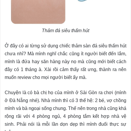
Thảm đá siêu thấm hút
Ở đây có ai từng sử dụng chiếc thảm sàn đá siêu thấm hút
chưa nhỉ? Mà mình nghĩ chắc cũng ít người biết đến lắm,
mình là đứa hay săn hàng này nọ mà cũng mới biết cách
đây có 1 tháng à. Xài rồi cảm thấy rất ưng, thành ra nên
muốn review cho mọi người biết ấy mà.
Chuyện là có bà chị họ của mình ở Sài Gòn ra chơi (mình
ở Đà Nẵng nhé). Nhà mình thì có 3 thế hệ: 2 bé, vợ chồng
mình và bà ngoại sống chung. Thế nên trong nhà cũng khá
rộng rãi với 4 phòng ngủ, 4 phòng tắm kết hợp nhà vệ
sinh. Phải nói là mỗi lần dọn dẹp thì mình đuối thực sự