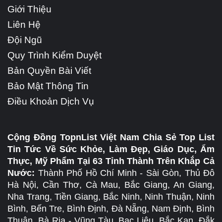
Giới Thiệu
Liên Hệ
Đội Ngũ
Quy Trình Kiểm Duyệt
Bản Quyền Bài Viết
Bảo Mật Thông Tin
Điều Khoản Dịch Vụ
Cộng Đồng TopnList Việt Nam Chia Sẻ Top List
Tin Tức Về Sức Khỏe, Làm Đẹp, Giáo Dục, Ẩm
Thực, Mỹ Phẩm Tại 63 Tỉnh Thành Trên Khắp Cả
Nước:
Thành Phố Hồ Chí Minh - Sài Gòn, Thủ Đô
Hà Nội, Cần Thơ, Cà Mau, Bắc Giang, An Giang,
Nha Trang, Tiền Giang, Bắc Ninh, Ninh Thuận, Ninh
Bình, Bến Tre, Bình Định, Đà Nẵng, Nam Định, Bình
Thuận, Bà Rịa - Vũng Tàu, Bạc Liêu, Bắc Kạn, Đắk