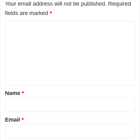
Your email address will not be published.
Required
fields are marked
*
C
o
m
m
e
n
t
*
Name
*
Email
*