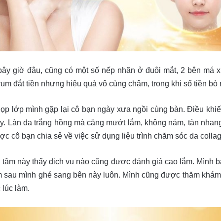
y giờ đâu, cũng có một số nếp nhăn ở đuôi mắt, 2 bên má xu
rum đắt tiền nhưng hiệu quả vô cùng chậm, trong khi số tiền bỏ
ọp lớp mình gặp lại cô bạn ngày xưa ngồi cùng bàn. Điều khi
y. Làn da trắng hồng mà căng mướt lắm, không nám, tàn nhan
ợc cô bạn chia sẻ về việc sử dụng liệu trình chăm sóc da colla
 tâm này thấy dịch vụ nào cũng được đánh giá cao lắm. Mình bà
m sau mình ghé sang bên này luôn. Mình cũng được thăm khám d
 lúc làm.