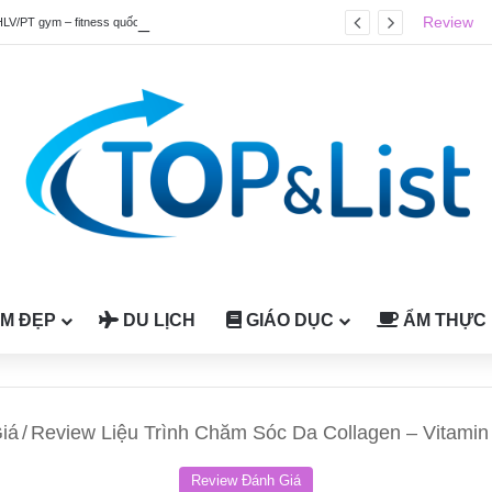
Review
HLV/PT gym – fitness quốc tế được công nhận tại Việt Nam
M ĐẸP
DU LỊCH
GIÁO DỤC
ẨM THỰC
iá
/
Review Liệu Trình Chăm Sóc Da Collagen – Vitami
Review Đánh Giá