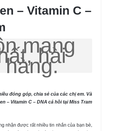
en – Vitamin C –
m
uôn mang
hất, hài
 hàng.
hiều đóng góp, chia sẻ của các chị em. Và
agen – Vitamin C – DNA cá hồi tại Miss Tram
g nhận được rất nhiều tin nhắn của bạn bè,