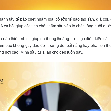
 hành tẩy tế bào chết nhằm loại bỏ lớp tế bào thô sần, già cỗi,
 cá hồi giúp các tinh chất thấm sâu vào lỗ chân lông nuôi dưỡ
 dầu thiên nhiên giúp da thông thoáng hơn, tạo điều kiện các d
y đảm bảo không gây đau đớn, sưng đỏ, bắt nắng hay phải tốn th
ũng hơi cao. Mình đầu tư 1 lần cho đẹp luôn đấy.