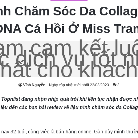
nh Chăm Sóc Da Collag
DNA Cá Hồi Ở Miss Tra
am cam kết l
 dịch vụ tốt n
nhất cho khách
Vĩnh Nguyễn
Ngày cập nhật mới nhất 22/03/2023
3
opnlist đang nhộn nhịp quá trời khi liên tục nhận được n
thiệu đến các bạn bài review về liệu trình chăm sóc da Coll
ay 32 tuổi, công việc là bán hàng online. Gần đây mình thườn