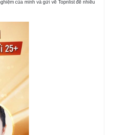
 nghiệm của mình và gửi về Topnlist để nhiều