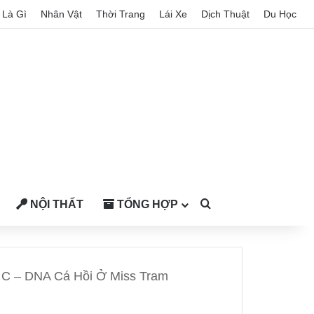
Là Gì
Nhân Vật
Thời Trang
Lái Xe
Dịch Thuật
Du Học
NỘI THẤT
TỔNG HỢP
Search for
n C – DNA Cá Hồi Ở Miss Tram