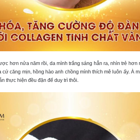
ược hơn nửa năm rồi, da mình trắng sáng hẳn ra, nhìn trẻ hơn r
 cứ căng mịn, hồng hào anh chồng mình thích mê luôn ấy. À mà 
ẫn thực hiện đều đặn để duy trì thôi.