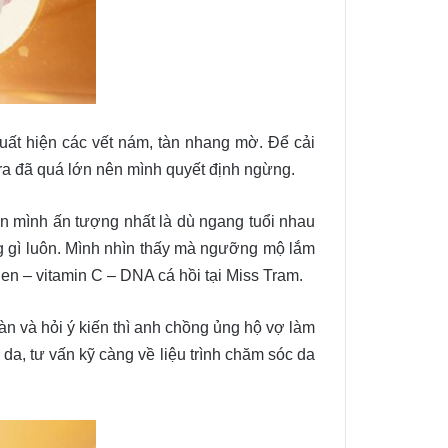
ất hiện các vết nám, tàn nhang mờ. Để cải
 ra đã quá lớn nên mình quyết định ngừng.
ến mình ấn tượng nhất là dù ngang tuổi nhau
g gì luôn. Mình nhìn thấy mà ngưỡng mộ lắm
gen – vitamin C – DNA cá hồi tại Miss Tram.
n và hỏi ý kiến thì anh chồng ủng hộ vợ làm
a, tư vấn kỹ càng về liệu trình chăm sóc da