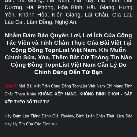
Bái, Hà Giang, Hà Nam, Hà Tây, Hà Tĩnh, Hải
Dương, Hải Phòng, Hòa Bình, Hậu Giang, Hưng
Yên, Khánh Hòa, Kiên Giang, Lai Châu, Gia Lai,
Lào Cai, Lâm Đồng, Nghệ An.
Nhằm Đảm Bảo Quyền Lợi, Lợi Ích Của Cộng
Tác Viên và Tính Chân Thực Của Bài Viết Tại
Cộng Đồng TopnList Việt Nam. Khi Muốn
Chỉnh Sửa, Xóa, Thêm Bất Cứ Thông Tin Nào
Cộng Đồng TopnList Việt Nam Cần Lý Do
Chính Đáng Đến Từ Bạn
Lưu Ý:
Mọi Bài Viết Trên Cộng Đồng TopnList Việt Nam Chỉ Mang Tính
Chất Tham Khảo
KHÔNG XẾP HẠNG, KHÔNG BÌNH CHỌN - SẮP
XẾP THEO SỐ THỨ TỰ.
Hãy Dám Lên Tiếng Đánh Giá, Review, Bình Luận Chân Thật, Lừa Đảo
Hay Uy Tín Của Các Dịch Vụ.