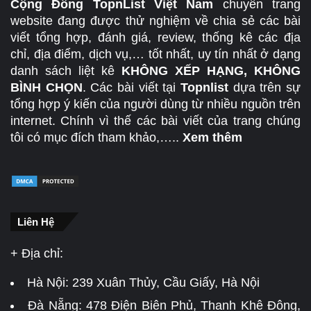
Cộng Đồng TopnList Việt Nam
chuyên trang
website đang được thử nghiệm về chia sẻ các bài
viết tổng hợp, đánh giá, review, thống kê các địa
chỉ, địa điểm, dịch vụ,… tốt nhất, uy tín nhất ở dạng
danh sách liệt kê
KHÔNG XẾP HẠNG, KHÔNG
BÌNH CHỌN
. Các bài viết tại
Topnlist
dựa trên sự
tổng hợp ý kiến của người dùng từ nhiều nguồn trên
internet. Chính vì thế các bài viết của trang chúng
tôi có mục đích tham khảo,…..
Xem thêm
Liên Hệ
+ Địa chỉ:
Hà Nội:
239 Xuân Thủy, Cầu Giấy, Hà Nội
Đà Nẵng:
478 Điện Biên Phủ, Thanh Khê Đông,