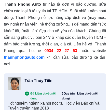
Thanh Phong Auto
tự hào là đơn vị bảo dưỡng, sửa
chữa các loại ô tô uy tín tại TP HCM. Suốt nhiều năm hoạt
động, Thanh Phong nỗ lực nâng cấp dịch vụ (máy móc,
tay nghề nhân viên, hệ thống xưởng…) để mang đến “sức
khỏe” tốt, “mặt tiền” đẹp cho xế yêu của khách. Chúng tôi
sẵn sàng phục vụ bạn 24/7 ở khắp các quận huyện HCM –
đảm bảo chất lượng, thời gian, giá cả. Liên hệ với Thanh
Phong qua hotline
0934 22 27 63
hoặc website
thanhphongauto.com
khi cần sửa, bảo dưỡng xe tận
nơi.
Trần Thủy Tiên
Đã kiểm duyệt nội
( Quy trình kiểm duyệt nội
dung
dung)
Tốt nghiệm ngành xã hội học tại Học viện Báo chí và
Tuyên truyền năm 2013