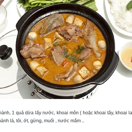
ành, 1 quả dừa lấy nước, khoai môn ( hoặc khoai tây, khoai 
hành lá, tỏi, ớt, gừng, muối , nước mắm ..