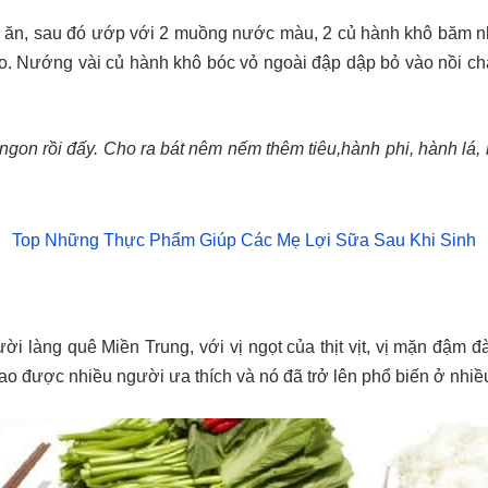
a ăn, sau đó ướp với 2 muồng nước màu, 2 củ hành khô băm nhỏ
 vào. Nướng vài củ hành khô bóc vỏ ngoài đập dập bỏ vào nồi 
gon rồi đấy. Cho ra bát nêm nếm thêm tiêu,hành phi, hành lá
Top Những Thực Phẩm Giúp Các Mẹ Lợi Sữa Sau Khi Sinh
i làng quê Miền Trung, với vị ngọt của thịt vịt, vị mặn đậm đ
hao được nhiều người ưa thích và nó đã trở lên phổ biến ở nhiề