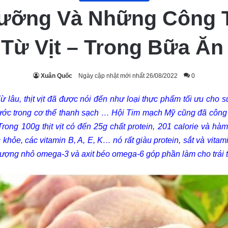
 Dưỡng Và Những Công 
Từ Vịt – Trong Bữa Ăn 
Xuân Quốc
Ngày cập nhật mới nhất 26/08/2022
0
ừ lâu, thịt vịt đã được nói đến như loại thực phẩm tối ưu cho sứ
nước trong cơ thể thanh sạch … Hội Tim mạch Mỹ cũng đã công nhậ
ao. Trong 100g thịt vịt có đến 25g chất protein, 201 calorie và h
c khỏe, các vitamin B, A, E, K… nó rất giàu protein, sắt và vita
ột lượng nhỏ omega-3 và axit béo omega-6 góp phần làm cho trái 