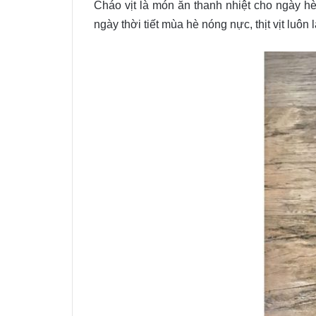
Cháo vịt là món ăn thanh nhiệt cho ngày 
ngày thời tiết mùa hè nóng nực, thịt vịt luô