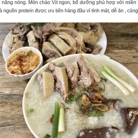
hè nắng nóng. Món cháo Vịt ngon, bổ dưỡng phù hợp với miề
n là nguồn protein được ưu tiên hàng đầu vì tính mát, dễ ăn , cũ