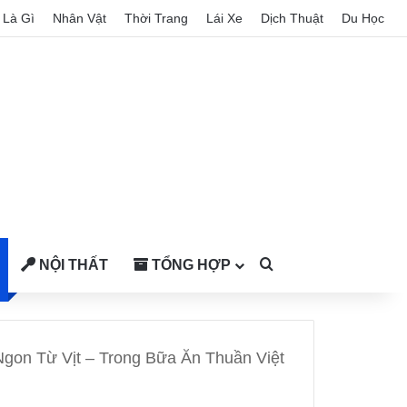
Là Gì
Nhân Vật
Thời Trang
Lái Xe
Dịch Thuật
Du Học
NỘI THẤT
TỔNG HỢP
Search for
gon Từ Vịt – Trong Bữa Ăn Thuần Việt