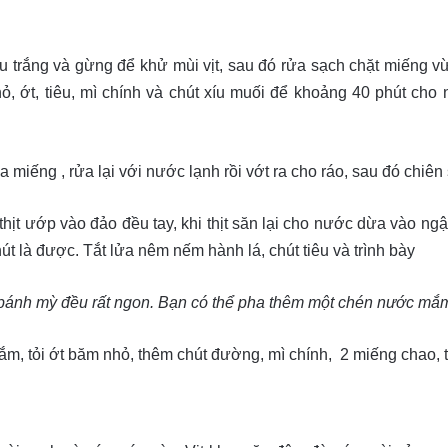
 trắng và gừng để khử mùi vịt, sau đó rửa sạch chặt miếng vừ
, ớt, tiêu, mì chính và chút xíu muối để khoảng 40 phút cho 
 miếng , rửa lại với nước lạnh rồi vớt ra cho ráo, sau đó chiê
hịt ướp vào đảo đều tay, khi thịt săn lại cho nước dừa vào ngập 
 là được. Tắt lửa nêm nếm hành lá, chút tiêu và trình bày
 bánh mỳ đều rất ngon. Bạn có thể pha thêm một chén nước m
, tỏi ớt băm nhỏ, thêm chút đường, mì chính, 2 miếng chao,