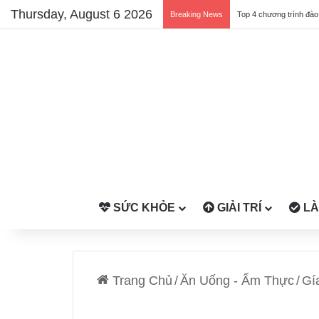
Thursday, August 6 2026
Breaking News
SỨC KHỎE
GIẢI TRÍ
LÀ
Trang Chủ
/
Ăn Uống - Ẩm Thực
/
Gí