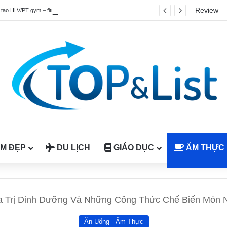
Review
Top 4 chương trình đào tạo HLV/PT gym – fitness quốc tế được công nhận tại Việt Nam
M ĐẸP
DU LỊCH
GIÁO DỤC
ẨM THỰC
a Trị Dinh Dưỡng Và Những Công Thức Chế Biến Món N
Ăn Uống - Ẩm Thực