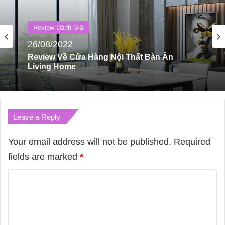
Review Đánh Giá
28/12/2022
Review Thung Lũng Mường Hoa SaPa
Leave a Reply
Your email address will not be published.
Required
fields are marked
*
C
o
m
m