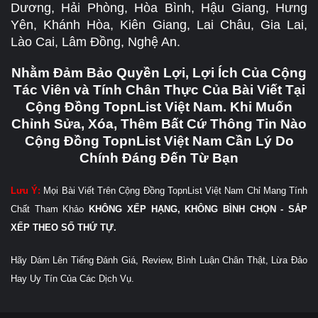
Dương, Hải Phòng, Hòa Bình, Hậu Giang, Hưng
Yên, Khánh Hòa, Kiên Giang, Lai Châu, Gia Lai,
Lào Cai, Lâm Đồng, Nghệ An.
Nhằm Đảm Bảo Quyền Lợi, Lợi Ích Của Cộng
Tác Viên và Tính Chân Thực Của Bài Viết Tại
Cộng Đồng TopnList Việt Nam. Khi Muốn
Chỉnh Sửa, Xóa, Thêm Bất Cứ Thông Tin Nào
Cộng Đồng TopnList Việt Nam Cần Lý Do
Chính Đáng Đến Từ Bạn
Lưu Ý:
Mọi Bài Viết Trên Cộng Đồng TopnList Việt Nam Chỉ Mang Tính
Chất Tham Khảo
KHÔNG XẾP HẠNG, KHÔNG BÌNH CHỌN - SẮP
XẾP THEO SỐ THỨ TỰ.
Hãy Dám Lên Tiếng Đánh Giá, Review, Bình Luận Chân Thật, Lừa Đảo
Hay Uy Tín Của Các Dịch Vụ.