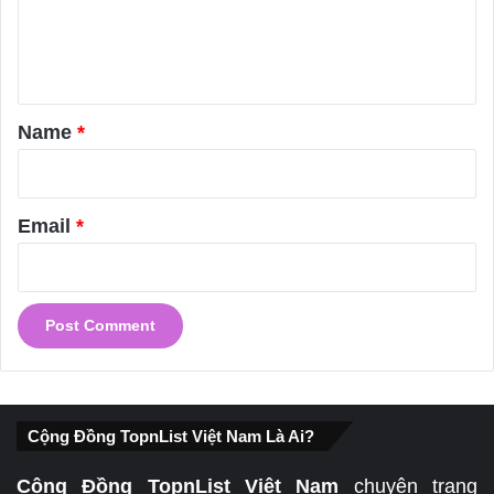
e
n
t
*
Name
*
Email
*
Cộng Đồng TopnList Việt Nam Là Ai?
Cộng Đồng TopnList Việt Nam
chuyên trang