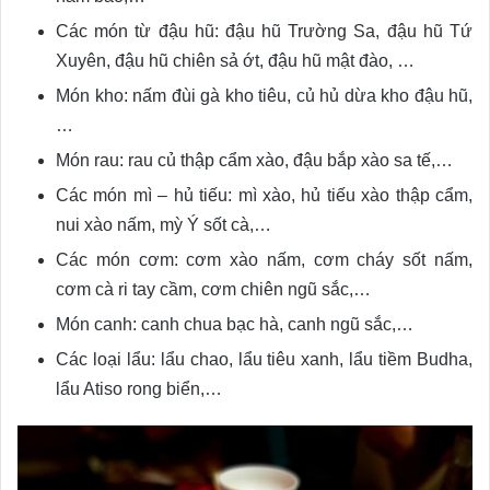
Các món từ đậu hũ: đậu hũ Trường Sa, đậu hũ Tứ
Xuyên, đậu hũ chiên sả ớt, đậu hũ mật đào, …
Món kho: nấm đùi gà kho tiêu, củ hủ dừa kho đậu hũ,
…
Món rau: rau củ thập cẩm xào, đậu bắp xào sa tế,…
Các món mì – hủ tiếu: mì xào, hủ tiếu xào thập cẩm,
nui xào nấm, mỳ Ý sốt cà,…
Các món cơm: cơm xào nấm, cơm cháy sốt nấm,
cơm cà ri tay cầm, cơm chiên ngũ sắc,…
Món canh: canh chua bạc hà, canh ngũ sắc,…
Các loại lẩu: lẩu chao, lẩu tiêu xanh, lẩu tiềm Budha,
lẩu Atiso rong biển,…