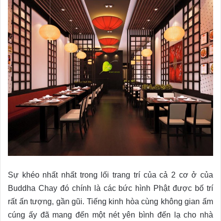
Sự khéo nhất nhất trong lối trang trí của cả 2 cơ ở của
Buddha Chay đó chính là các bức hình Phật được bố trí
rất ấn tượng, gần gũi. Tiếng kinh hòa cùng không gian ấm
cúng ấy đã mang đến một nét yên bình đến lạ cho nhà