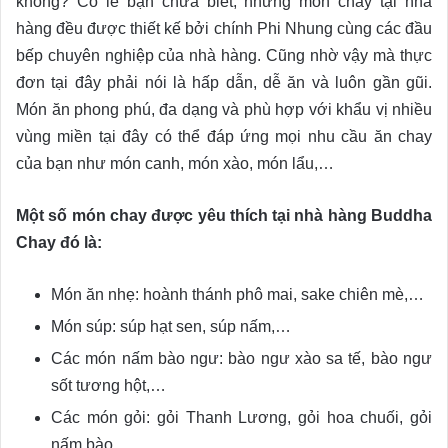
không? Có lẽ bạn chưa biết, những món chay tại nhà
hàng đều được thiết kế bởi chính Phi Nhung cùng các đầu
bếp chuyên nghiệp của nhà hàng. Cũng nhờ vậy mà thực
đơn tại đây phải nói là hấp dẫn, dễ ăn và luôn gần gũi.
Món ăn phong phú, đa dạng và phù hợp với khẩu vị nhiều
vùng miền tại đây có thể đáp ứng mọi nhu cầu ăn chay
của bạn như món canh, món xào, món lẩu,…
Một số món chay được yêu thích tại nhà hàng Buddha
Chay đó là:
Món ăn nhẹ: hoành thánh phô mai, sake chiên mè,…
Món súp: súp hạt sen, súp nấm,…
Các món nấm bào ngư: bào ngư xào sa tế, bào ngư
sốt tương hột,…
Các món gỏi: gỏi Thanh Lương, gỏi hoa chuối, gỏi
nấm bào,…