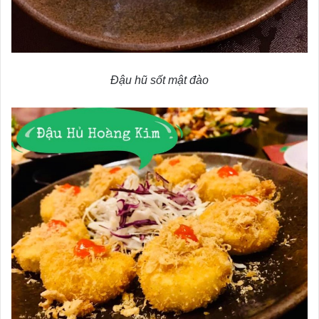
Đậu hũ sốt mật đào