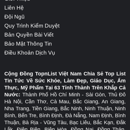
Liên Hệ
Đội Ngũ
Quy Trình Kiểm Duyệt
Bản Quyền Bài Viết
Bảo Mật Thông Tin
Điều Khoản Dịch Vụ
Cộng Đồng TopnList Việt Nam Chia Sẻ Top List
Tin Tức Về Sức Khỏe, Làm Đẹp, Giáo Dục, Ẩm
Thực, Mỹ Phẩm Tại 63 Tỉnh Thành Trên Khắp Cả
Nước:
Thành Phố Hồ Chí Minh - Sài Gòn, Thủ Đô
Hà Nội, Cần Thơ, Cà Mau, Bắc Giang, An Giang,
Nha Trang, Tiền Giang, Bắc Ninh, Ninh Thuận, Ninh
Bình, Bến Tre, Bình Định, Đà Nẵng, Nam Định, Bình
Thuận, Bà Rịa - Vũng Tàu, Bạc Liêu, Bắc Kạn, Đắk
Lắk, Điện Biên, Biên Hòa, Đồng Nai, Đồng Tháp,