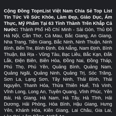
Cộng Đồng TopnList Việt Nam Chia Sẻ Top List
Tin Tức Về Sức Khỏe, Làm Đẹp, Giáo Dục, Ẩm
Thực, Mỹ Phẩm Tại 63 Tỉnh Thành Trên Khắp Cả
Nước:
Thành Phố Hồ Chí Minh - Sài Gòn, Thủ Đô
Hà Nội, Cần Thơ, Cà Mau, Bắc Giang, An Giang,
Nha Trang, Tiền Giang, Bắc Ninh, Ninh Thuận, Ninh
Bình, Bến Tre, Bình Định, Đà Nẵng, Nam Định, Bình
Thuận, Bà Rịa - Vũng Tàu, Bạc Liêu, Bắc Kạn, Đắk
Lắk, Điện Biên, Biên Hòa, Đồng Nai, Đồng Tháp,
Phú Thọ, Phú Yên, Quảng Bình, Quảng Nam,
Quảng Ngãi, Quảng Ninh, Quảng Trị, Sóc Trăng,
Sơn La, Lạng Sơn, Tây Ninh, Thái Bình, Thái
Nguyên, Thanh Hóa, Thừa Thiên Huế, Trà Vinh,
Vĩnh Long, Long An, Tuyên Quang, Vĩnh Phúc, Yên
Bái, Hà Giang, Hà Nam, Hà Tây, Hà Tĩnh, Hải
Dương, Hải Phòng, Hòa Bình, Hậu Giang, Hưng
Yên, Khánh Hòa, Kiên Giang, Lai Châu, Gia Lai,