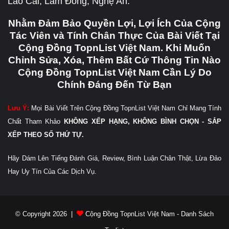
Lào Cai, Lâm Đồng, Nghệ An.
Nhằm Đảm Bảo Quyền Lợi, Lợi Ích Của Cộng
Tác Viên và Tính Chân Thực Của Bài Viết Tại
Cộng Đồng TopnList Việt Nam. Khi Muốn
Chỉnh Sửa, Xóa, Thêm Bất Cứ Thông Tin Nào
Cộng Đồng TopnList Việt Nam Cần Lý Do
Chính Đáng Đến Từ Bạn
Lưu Ý:
Mọi Bài Viết Trên Cộng Đồng TopnList Việt Nam Chỉ Mang Tính
Chất Tham Khảo
KHÔNG XẾP HẠNG, KHÔNG BÌNH CHỌN - SẮP
XẾP THEO SỐ THỨ TỰ.
Hãy Dám Lên Tiếng Đánh Giá, Review, Bình Luận Chân Thật, Lừa Đảo
Hay Uy Tín Của Các Dịch Vụ.
© Copyright 2026 |
Cộng Đồng TopnList Việt Nam - Danh Sách