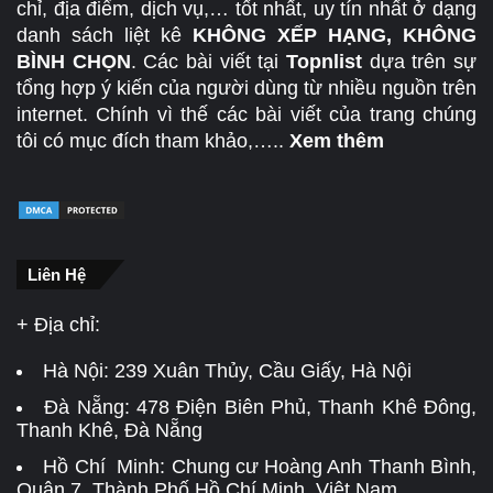
chỉ, địa điểm, dịch vụ,… tốt nhất, uy tín nhất ở dạng
danh sách liệt kê
KHÔNG XẾP HẠNG, KHÔNG
BÌNH CHỌN
. Các bài viết tại
Topnlist
dựa trên sự
tổng hợp ý kiến của người dùng từ nhiều nguồn trên
internet. Chính vì thế các bài viết của trang chúng
tôi có mục đích tham khảo,…..
Xem thêm
Liên Hệ
+ Địa chỉ:
Hà Nội:
239 Xuân Thủy, Cầu Giấy, Hà Nội
Đà Nẵng:
478 Điện Biên Phủ, Thanh Khê Đông,
Thanh Khê, Đà Nẵng
Hồ Chí Minh: Chung cư Hoàng Anh Thanh Bình,
Quận 7, Thành Phố Hồ Chí Minh, Việt Nam