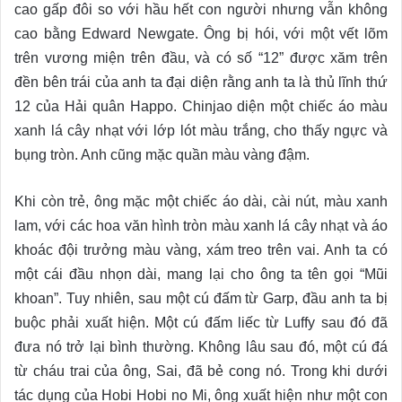
cao gấp đôi so với hầu hết con người nhưng vẫn không
cao bằng Edward Newgate. Ông bị hói, với một vết lõm
trên vương miện trên đầu, và có số “12” được xăm trên
đền bên trái của anh ta đại diện rằng anh ta là thủ lĩnh thứ
12 của Hải quân Happo. Chinjao diện một chiếc áo màu
xanh lá cây nhạt với lớp lót màu trắng, cho thấy ngực và
bụng tròn. Anh cũng mặc quần màu vàng đậm.
Khi còn trẻ, ông mặc một chiếc áo dài, cài nút, màu xanh
lam, với các hoa văn hình tròn màu xanh lá cây nhạt và áo
khoác đội trưởng màu vàng, xám treo trên vai. Anh ta có
một cái đầu nhọn dài, mang lại cho ông ta tên gọi “Mũi
khoan”. Tuy nhiên, sau một cú đấm từ Garp, đầu anh ta bị
buộc phải xuất hiện. Một cú đấm liếc từ Luffy sau đó đã
đưa nó trở lại bình thường. Không lâu sau đó, một cú đá
từ cháu trai của ông, Sai, đã bẻ cong nó. Trong khi dưới
tác dụng của Hobi Hobi no Mi, ông xuất hiện như một con