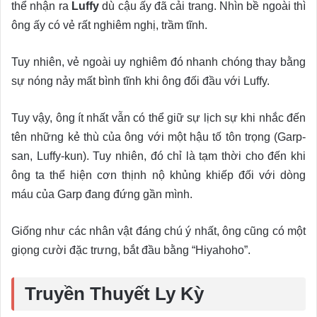
thể nhận ra
Luffy
dù cậu ấy đã cải trang. Nhìn bề ngoài thì
ông ấy có vẻ rất nghiêm nghị, trầm tĩnh.
Tuy nhiên, vẻ ngoài uy nghiêm đó nhanh chóng thay bằng
sự nóng nảy mất bình tĩnh khi ông đối đầu với Luffy.
Tuy vậy, ông ít nhất vẫn có thể giữ sự lịch sự khi nhắc đến
tên những kẻ thù của ông với một hậu tố tôn trọng (Garp-
san, Luffy-kun). Tuy nhiên, đó chỉ là tạm thời cho đến khi
ông ta thể hiện cơn thịnh nộ khủng khiếp đối với dòng
máu của Garp đang đứng gần mình.
Giống như các nhân vật đáng chú ý nhất, ông cũng có một
giọng cười đặc trưng, bắt đầu bằng “Hiyahoho”.
Truyền Thuyết Ly Kỳ