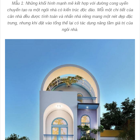
Mẫu 1: Những khối hình mạnh mẽ kết hợp với đường cong uyển
chuyển tạo ra một ngôi nhà có kiến trúc độc đáo. Mỗi một chi tiết của
căn nhà đều được tính toán và nhấn nhá riêng mang một nét đẹp đặc
trưng, nhưng khi đặt vào tổng thể lại có tác dụng nâng tầm giá trị của
ngôi nhà.