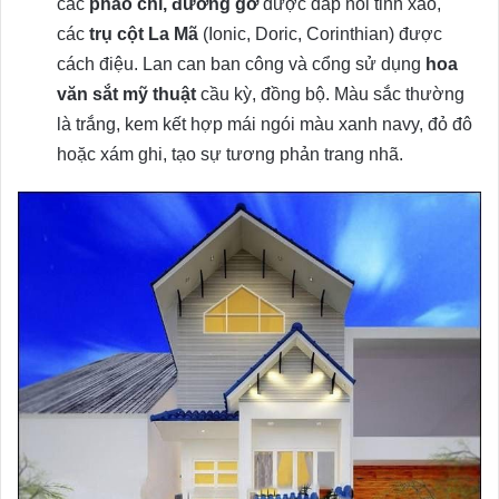
các
phào chỉ, đường gờ
được đắp nổi tinh xảo,
các
trụ cột La Mã
(Ionic, Doric, Corinthian) được
cách điệu. Lan can ban công và cổng sử dụng
hoa
văn sắt mỹ thuật
cầu kỳ, đồng bộ. Màu sắc thường
là trắng, kem kết hợp mái ngói màu xanh navy, đỏ đô
hoặc xám ghi, tạo sự tương phản trang nhã.