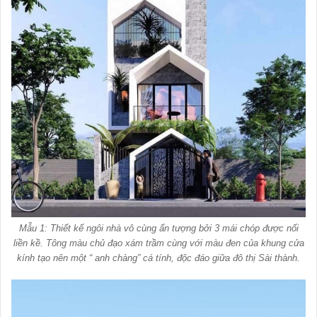
Mẫu 1: Thiết kế ngôi nhà vô cùng ấn tượng bởi 3 mái chóp được nối
liền kề. Tông màu chủ đạo xám trầm cùng với màu đen của khung cửa
kính tạo nên một “ anh chàng” cá tính, độc đáo giữa đô thị Sài thành.