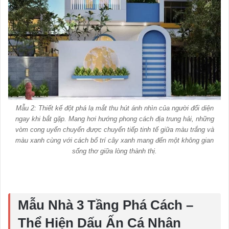
Mẫu 2: Thiết kế đột phá lạ mắt thu hút ánh nhìn của người đối diện
ngay khi bắt gặp. Mang hơi hướng phong cách địa trung hải, những
vòm cong uyển chuyển được chuyển tiếp tinh tế giữa màu trắng và
màu xanh cùng với cách bố trí cây xanh mang đến một không gian
sống thơ giữa lòng thành thị.
Mẫu Nhà 3 Tầng Phá Cách –
Thể Hiện Dấu Ấn Cá Nhân