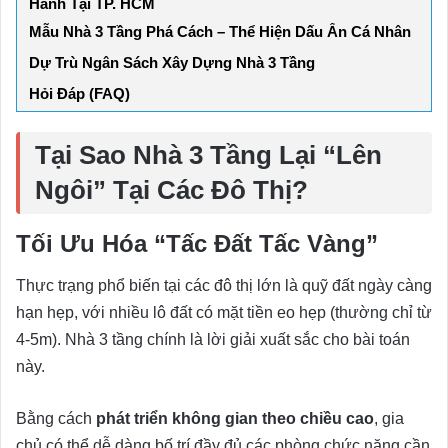
Hành Tại TP. HCM
Mẫu Nhà 3 Tầng Phá Cách – Thể Hiện Dấu Ấn Cá Nhân
Dự Trù Ngân Sách Xây Dựng Nhà 3 Tầng
Hỏi Đáp (FAQ)
Tại Sao Nhà 3 Tầng Lại “Lên
Ngôi” Tại Các Đô Thị?
Tối Ưu Hóa “Tấc Đất Tấc Vàng”
Thực trạng phổ biến tại các đô thị lớn là quỹ đất ngày càng
hạn hẹp, với nhiều lô đất có mặt tiền eo hẹp (thường chỉ từ
4-5m). Nhà 3 tầng chính là lời giải xuất sắc cho bài toán
này.
Bằng cách
phát triển không gian theo chiều cao
, gia
chủ có thể dễ dàng bố trí đầy đủ các phòng chức năng cần