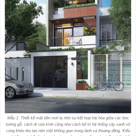
Mẫu 1: Thiết kế mặt tiền mới lạ nhờ sự kết hợp hài hòa giữa các bức
tường gỗ, cách đi cửa kính cũng như cách bố trí hệ thống cây xanh vô
cùng khéo léo tạo nên một không gian trong lành và thoáng đãng. Kiểu