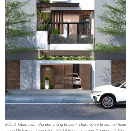
Mẫu 2: Quan niệm nhà phố 3 tầng bí bách, chật hẹp sẽ bị xóa tan hoàn
toàn khi bạn nhìn vào cách thiết kế không gian này. Sử dụng vật liệu