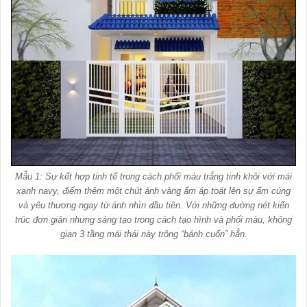
Mẫu 1: Sự kết hợp tinh tế trong cách phối màu trắng tinh khôi với mái
xanh navy, điểm thêm một chút ánh vàng ấm áp toát lên sự ấm cúng
và yêu thương ngay từ ánh nhìn đầu tiên. Với những đường nét kiến
trúc đơn giản nhưng sáng tạo trong cách tạo hình và phối màu, không
gian 3 tầng mái thái này trông “bánh cuốn” hẳn.