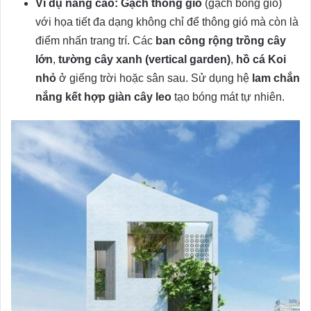
Ví dụ nâng cao:
Gạch thông gió
(gạch bông gió)
với họa tiết đa dạng không chỉ để thông gió mà còn là
điểm nhấn trang trí. Các
ban công rộng trồng cây
lớn
,
tường cây xanh (vertical garden)
,
hồ cá Koi
nhỏ
ở giếng trời hoặc sân sau. Sử dụng hệ
lam chắn
nắng kết hợp giàn cây leo
tạo bóng mát tự nhiên.