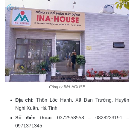
Công ty INA-HOUSE
Địa chỉ:
Thôn Lộc Hạnh, Xã Đan Trường, Huyện
Nghi Xuân, Hà Tĩnh.
Số điện thoại:
0372558558 – 0828223191 –
0971371345