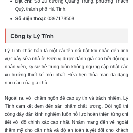
Địa chỉ:
Số 20 đường Quang Trung, phường Thạch
Quý, thành phố Hà Tĩnh.
Số điện thoại:
0397178508
Công ty Lý Tĩnh
Lý Tĩnh chắc hẳn là một cái tên nổi bật khi nhắc đến lĩnh
vực xây sửa nhà ở. Đơn vị được đánh giá cao bởi đội ngũ
nhân viên, kỹ sư trẻ trung luôn không ngừng cập nhật các
xu hướng thiết kế mới nhất. Hứa hẹn thỏa mãn đa dạng
nhu cầu của gia chủ.
Ngoài ra, với châm ngôn đề cao uy tín và trách nhiệm, Lý
Tĩnh cam kết đem đến sản phẩm chất lượng. Đội ngũ thi
công dày dặn kinh nghiệm luôn nỗ lực hoàn thiện từng chi
tiết với độ chính xác cao nhất. Nhằm mang đến vẻ ngoài
thẩm mỹ cho căn nhà và độ an toàn tuyệt đối cho khách