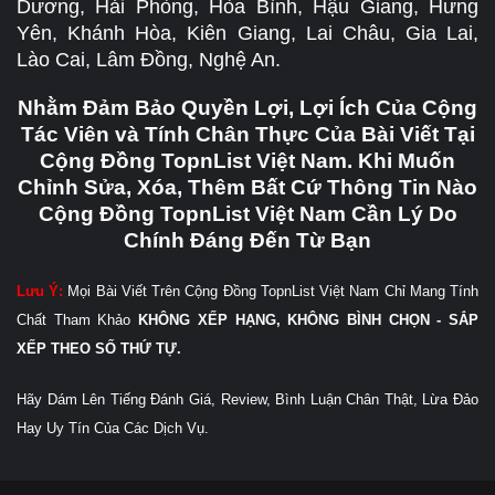
Dương, Hải Phòng, Hòa Bình, Hậu Giang, Hưng
Yên, Khánh Hòa, Kiên Giang, Lai Châu, Gia Lai,
Lào Cai, Lâm Đồng, Nghệ An.
Nhằm Đảm Bảo Quyền Lợi, Lợi Ích Của Cộng
Tác Viên và Tính Chân Thực Của Bài Viết Tại
Cộng Đồng TopnList Việt Nam. Khi Muốn
Chỉnh Sửa, Xóa, Thêm Bất Cứ Thông Tin Nào
Cộng Đồng TopnList Việt Nam Cần Lý Do
Chính Đáng Đến Từ Bạn
Lưu Ý:
Mọi Bài Viết Trên Cộng Đồng TopnList Việt Nam Chỉ Mang Tính
Chất Tham Khảo
KHÔNG XẾP HẠNG, KHÔNG BÌNH CHỌN - SẮP
XẾP THEO SỐ THỨ TỰ.
Hãy Dám Lên Tiếng Đánh Giá, Review, Bình Luận Chân Thật, Lừa Đảo
Hay Uy Tín Của Các Dịch Vụ.