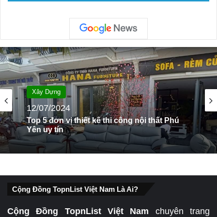
Xây Dựng
Xây Dựng
12/07/2024
25/07/2024
Top 5 đơn vị thiết kế thi công nội thất Phú
Yên uy tín
Top 5 đơn vị thiết kế thi công nội thất Yên
Bái uy tín
Cộng Đồng TopnList Việt Nam Là Ai?
Cộng Đồng TopnList Việt Nam
chuyên trang