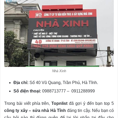
Nhà Xinh
Địa chỉ:
Số 40 Vũ Quang, Trần Phú, Hà Tĩnh.
Số điện thoại:
0988713777 – 0911288999
Trong bài viết phía trên,
Topnlist
đã gợi ý đến bạn top 5
công ty xây – sửa nhà Hà Tĩnh
đáng tin cậy. Nếu bạn có
câu hỏi nào thì đừng quên để lại lời nhắn tại đây cho