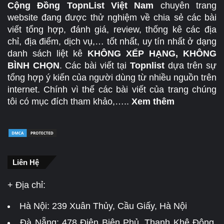
Cộng Đồng TopnList Việt Nam
chuyên trang
website đang được thử nghiệm về chia sẻ các bài
viết tổng hợp, đánh giá, review, thống kê các địa
chỉ, địa điểm, dịch vụ,… tốt nhất, uy tín nhất ở dạng
danh sách liệt kê
KHÔNG XẾP HẠNG, KHÔNG
BÌNH CHỌN
. Các bài viết tại
Topnlist
dựa trên sự
tổng hợp ý kiến của người dùng từ nhiều nguồn trên
internet. Chính vì thế các bài viết của trang chúng
tôi có mục đích tham khảo,…..
Xem thêm
Liên Hệ
+ Địa chỉ:
Hà Nội:
239 Xuân Thủy, Cầu Giấy, Hà Nội
Đà Nẵng:
478 Điện Biên Phủ, Thanh Khê Đông,