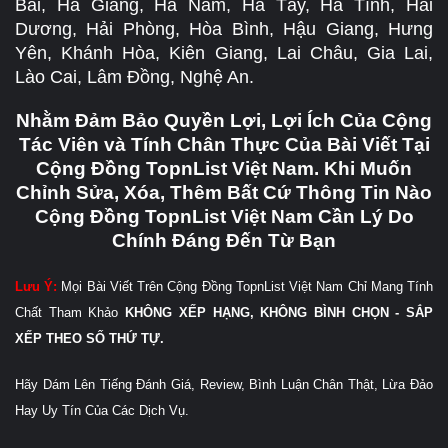
Bái, Hà Giang, Hà Nam, Hà Tây, Hà Tĩnh, Hải
Dương, Hải Phòng, Hòa Bình, Hậu Giang, Hưng
Yên, Khánh Hòa, Kiên Giang, Lai Châu, Gia Lai,
Lào Cai, Lâm Đồng, Nghệ An.
Nhằm Đảm Bảo Quyền Lợi, Lợi Ích Của Cộng
Tác Viên và Tính Chân Thực Của Bài Viết Tại
Cộng Đồng TopnList Việt Nam. Khi Muốn
Chỉnh Sửa, Xóa, Thêm Bất Cứ Thông Tin Nào
Cộng Đồng TopnList Việt Nam Cần Lý Do
Chính Đáng Đến Từ Bạn
Lưu Ý:
Mọi Bài Viết Trên Cộng Đồng TopnList Việt Nam Chỉ Mang Tính
Chất Tham Khảo
KHÔNG XẾP HẠNG, KHÔNG BÌNH CHỌN - SẮP
XẾP THEO SỐ THỨ TỰ.
Hãy Dám Lên Tiếng Đánh Giá, Review, Bình Luận Chân Thật, Lừa Đảo
Hay Uy Tín Của Các Dịch Vụ.