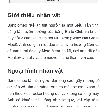
Giới thiệu nhân vật
Bartolomeo “Kẻ ăn thịt người” là một Siêu Tân tinh,
cũng là thuyền trưởng của băng Barto Club và là chỉ
huy đội 2 của Đại Hạm đội Mũ Rơm (Straw Hat Grand
Fleet). Anh cũng là một đấu sĩ tại Đấu trường Corrida
để tranh trái ác quỷ Mera Mera no Mi, nơi anh đã gặp
Monkey D. Luffy và thề nguyện trung thành với cậu.
Ngoại hình nhân vật
Bartolomeo là một người đàn ông cao, gầy nhưng có
cơ bắp với làn da sáng. Anh có mái tóc màu xanh lá
non theo kiểu rocker hoang dại và không có lông mày.
Anh có khuôn mặt trông như ác quỷ, với cặp răng
nanh nhọn, và một cái khuyên xỏ qua vách ngăn mũi.