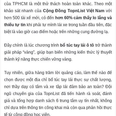
của TPHCM là một thử thách hoàn toàn khác. Theo một
khảo sát nhanh của
Cộng Đồng TopnList Việt Nam
với
hơn 500 tài xế mới, có đến
hơn 60% cảm thấy lo lắng và
thiếu tự tin
khi phải tự mình lái xe trong tuần đầu tiên, đặc
biệt là vào giờ cao điểm hoặc trên những cung đường lạ.
Đây chính là lúc chương trình
bổ túc tay lái ô tô
trở thành
giải pháp “vàng”, giúp bạn biến những kiến thức lý thuyết
thành kỹ năng thực chiến vững vàng.
Tuy nhiên, giữa hàng trăm lời quảng cáo, làm thế nào để
chọn được một địa chỉ bổ túc tay lái thực sự chất lượng,
nơi thầy dạy có tâm và xe tập lái đảm bảo an toàn? Đội
ngũ chuyên gia của TopnList đã tiến hành rà soát, đánh
giá và tổng hợp danh sách 6 trung tâm uy tín nhất, không
chỉ dựa trên thông tin công khai mà còn qua phản hồi thực
tế từ cộng đồng học viên.