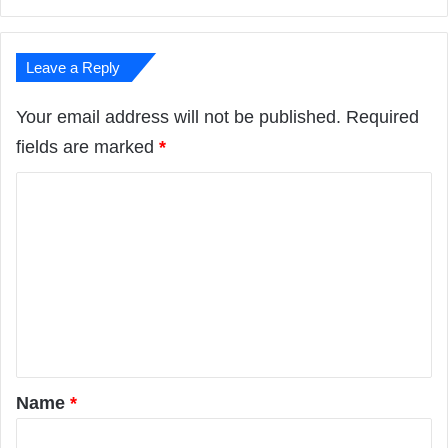
Leave a Reply
Your email address will not be published.
Required
fields are marked
*
C
o
m
m
e
n
t
*
Name
*