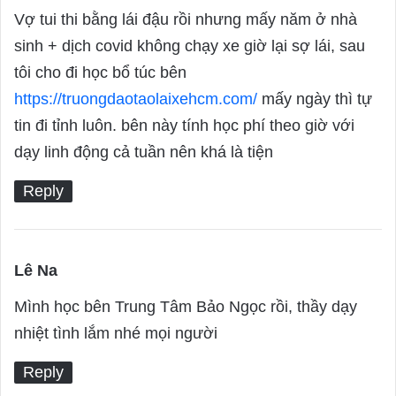
a
Vợ tui thi bằng lái đậu rồi nhưng mấy năm ở nhà
y
sinh + dịch covid không chạy xe giờ lại sợ lái, sau
s
tôi cho đi học bổ túc bên
:
https://truongdaotaolaixehcm.com/
mấy ngày thì tự
tin đi tỉnh luôn. bên này tính học phí theo giờ với
dạy linh động cả tuần nên khá là tiện
Reply
Lê Na
s
a
Mình học bên Trung Tâm Bảo Ngọc rồi, thầy dạy
y
nhiệt tình lắm nhé mọi người
s
Reply
: