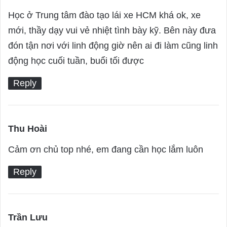
a
Học ở Trung tâm đào tạo lái xe HCM khá ok, xe
y
mới, thầy dạy vui vẻ nhiệt tình bày kỹ. Bên này đưa
s
đón tận nơi với linh động giờ nên ai đi làm cũng linh
:
động học cuối tuần, buổi tối được
Reply
Thu Hoài
s
a
Cảm ơn chủ top nhé, em đang cần học lắm luôn
y
Reply
s
:
Trần Lưu
s