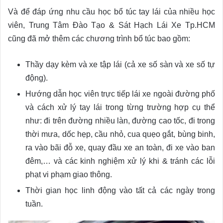
Và để đáp ứng nhu cầu học bổ túc tay lái của nhiều học
viên, Trung Tâm Đào Tạo & Sát Hạch Lái Xe Tp.HCM
cũng đã mở thêm các chương trình bổ túc bao gồm:
Thầy dạy kèm và xe tập lái (cả xe số sàn và xe số tự
động).
Hướng dẫn học viên trực tiếp lái xe ngoài đường phố
và cách xử lý tay lái trong từng trường hợp cụ thể
như: đi trên đường nhiều làn, đường cao tốc, đi trong
thời mưa, dốc hẹp, cầu nhỏ, cua quẹo gắt, bùng binh,
ra vào bãi đỗ xe, quay đầu xe an toàn, đi xe vào ban
đêm,… và các kinh nghiệm xử lý khi & tránh các lỗi
phạt vi phạm giao thông.
Thời gian học linh động vào tất cả các ngày trong
tuần.