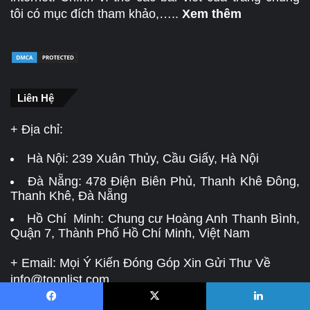
tôi có mục đích tham khảo,…..
Xem thêm
Liên Hệ
+ Địa chỉ:
Hà Nội:
239 Xuân Thủy, Cầu Giấy, Hà Nội
Đà Nẵng:
478 Điện Biên Phủ, Thanh Khê Đông,
Thanh Khê, Đà Nẵng
Hồ Chí Minh: Chung cư Hoàng Anh Thanh Bình,
Quận 7, Thành Phố Hồ Chí Minh, Việt Nam
+ Email: Mọi Ý Kiến Đóng Góp Xin Gửi Thư Về
info@topnlist.com
+ Chịu trách nhiệm quản lý nội dung: Trần Thủy