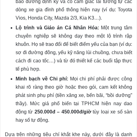
bảo dưỡng định kỳ và có cảm giác lái tương tự các
dòng xe gia đình phổ thông hiện nay (ví dụ: Toyota
Vios, Honda City, Mazda 2/3, Kia K3…).
Lộ trình và Giáo án Cá Nhân Hóa:
Một trung tâm
chuyên nghiệp sẽ không dạy theo một lộ trình rập
khuôn. Họ sẽ trao đổi để biết điểm yếu của bạn (ví dụ:
sợ đi đường đông, yếu kỹ năng lùi chuồng, chưa biết
cách đi cao tốc…) và từ đó thiết kế các buổi tập thực
tế phù hợp.
Minh bạch về Chi phí:
Mọi chi phí phải được công
khai rõ ràng theo giờ hoặc theo gói, cam kết không
phát sinh phụ phí (tiền xăng xe, bến bãi, “bồi dưỡng”
thầy). Mức giá phổ biến tại TPHCM hiện nay dao
động từ
250.000đ – 450.000đ/giờ
tùy loại xe số sàn
hay số tự động.
Dựa trên những tiêu chí khắt khe này, dưới đây là danh