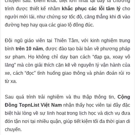
chuyên sâu. Điểm khác biệt lớn nhất tại đây là chương
trình được thiết kế nhằm
khắc phục các lỗi tâm lý
cho
người mới lái, như chứng sợ tốc độ, căng thẳng khi đi vào
đường hẹp hay qua các giao lộ đông đúc.
Đội ngũ giáo viên tại Thiên Tâm, với kinh nghiệm trung
bình
trên 10 năm
, được đào tạo bài bản về phương pháp
sư phạm. Họ không chỉ dạy bạn cách “đạp ga, xoay vô
lăng” mà còn giải thích cặn kẽ về nguyên lý vận hành của
xe, cách “đọc” tình huống giao thông và phán đoán rủi ro
từ xa.
Sau quá trình trải nghiệm và thu thập thông tin,
Cộng
Đồng TopnList Việt Nam
nhận thấy học viên tại đây đặc
biệt hài lòng về sự linh hoạt trong lịch học và dịch vụ đưa
đón tận nơi tại nhiều quận, giúp tiết kiệm tối đa thời gian di
chuyển.