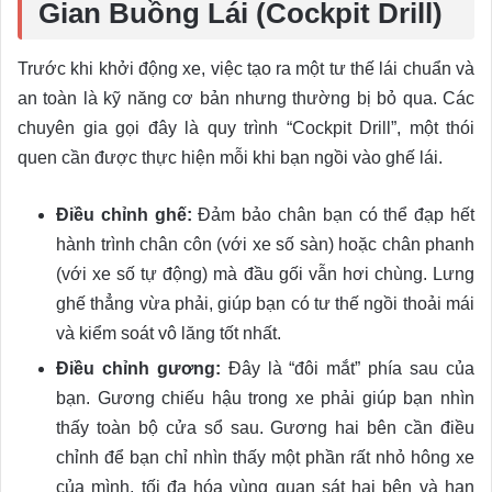
Gian Buồng Lái (Cockpit Drill)
Trước khi khởi động xe, việc tạo ra một tư thế lái chuẩn và
an toàn là kỹ năng cơ bản nhưng thường bị bỏ qua. Các
chuyên gia gọi đây là quy trình “Cockpit Drill”, một thói
quen cần được thực hiện mỗi khi bạn ngồi vào ghế lái.
Điều chỉnh ghế:
Đảm bảo chân bạn có thể đạp hết
hành trình chân côn (với xe số sàn) hoặc chân phanh
(với xe số tự động) mà đầu gối vẫn hơi chùng. Lưng
ghế thẳng vừa phải, giúp bạn có tư thế ngồi thoải mái
và kiểm soát vô lăng tốt nhất.
Điều chỉnh gương:
Đây là “đôi mắt” phía sau của
bạn. Gương chiếu hậu trong xe phải giúp bạn nhìn
thấy toàn bộ cửa sổ sau. Gương hai bên cần điều
chỉnh để bạn chỉ nhìn thấy một phần rất nhỏ hông xe
của mình, tối đa hóa vùng quan sát hai bên và hạn