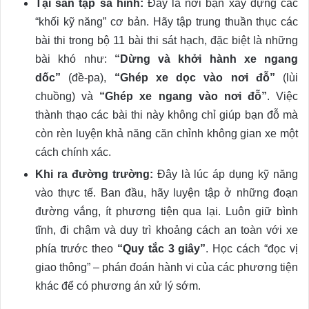
Tại sân tập sa hình:
Đây là nơi bạn xây dựng các
“khối kỹ năng” cơ bản. Hãy tập trung thuần thục các
bài thi trong bộ 11 bài thi sát hạch, đặc biệt là những
bài khó như:
“Dừng và khởi hành xe ngang
dốc”
(đề-pa),
“Ghép xe dọc vào nơi đỗ”
(lùi
chuồng) và
“Ghép xe ngang vào nơi đỗ”
. Việc
thành thạo các bài thi này không chỉ giúp bạn đỗ mà
còn rèn luyện khả năng căn chỉnh không gian xe một
cách chính xác.
Khi ra đường trường:
Đây là lúc áp dụng kỹ năng
vào thực tế. Ban đầu, hãy luyện tập ở những đoạn
đường vắng, ít phương tiện qua lại. Luôn giữ bình
tĩnh, đi chậm và duy trì khoảng cách an toàn với xe
phía trước theo
“Quy tắc 3 giây”
. Học cách “đọc vị
giao thông” – phán đoán hành vi của các phương tiện
khác để có phương án xử lý sớm.