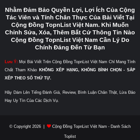
Nhằm Đảm Bảo Quyền Lợi, Lợi Ích Của Cộng
Tác Viên và Tính Chân Thực Của Bài Viết Tại
Cộng Đồng TopnList Việt Nam. Khi Muốn
Chỉnh Sửa, Xóa, Thêm Bất Cứ Thông Tin Nào
Cộng Đồng TopnList Việt Nam Cần Lý Do
Chính Đáng Đến Từ Bạn
Lưu Ý:
Mọi Bài Viết Trên Cộng Đồng TopnList Việt Nam Chỉ Mang Tính
Chất Tham Khảo
KHÔNG XẾP HẠNG, KHÔNG BÌNH CHỌN - SẮP
XẾP THEO SỐ THỨ TỰ.
Hãy Dám Lên Tiếng Đánh Giá, Review, Bình Luận Chân Thật, Lừa Đảo
Hay Uy Tín Của Các Dịch Vụ.
© Copyright 2026 |
Cộng Đồng TopnList Việt Nam - Danh Sách
Toplist