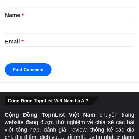
t
*
Name
*
Email
*
Cộng Đồng TopnList Việt Nam Là Ai?
Cộng Đồng TopnList Việt Nam
chuyên trang
website đang được thử nghiệm về chia sẻ các bài
viết tổng hợp, đánh giá, review, thống kê các địa
chỉ, địa điểm, dịch vụ,… tốt nhất, uy tín nhất ở dạng