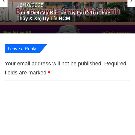
Dịch Vụ Học Lái Xe
16/10/2025
16/10/2025
Top 8 Trung Tâm Dạy Thi Bằng Lái Xe Hạng
B1 (A3 Cũ) Tại HCM
Leave a Reply
Top 6 Dịch Vụ Bổ Túc Tay Lái Ô Tô (Thuê
Thầy & Xe) Uy Tín HCM
Your email address will not be published.
Required
fields are marked
*
C
o
m
m
e
n