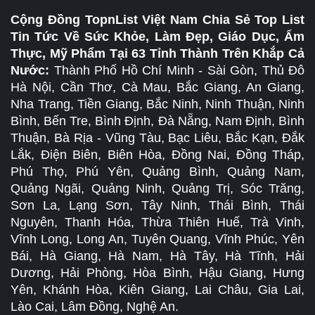
Cộng Đồng TopnList Việt Nam Chia Sẻ Top List
Tin Tức Về Sức Khỏe, Làm Đẹp, Giáo Dục, Ẩm
Thực, Mỹ Phẩm Tại 63 Tỉnh Thành Trên Khắp Cả
Nước:
Thành Phố Hồ Chí Minh - Sài Gòn, Thủ Đô
Hà Nội, Cần Thơ, Cà Mau, Bắc Giang, An Giang,
Nha Trang, Tiền Giang, Bắc Ninh, Ninh Thuận, Ninh
Bình, Bến Tre, Bình Định, Đà Nẵng, Nam Định, Bình
Thuận, Bà Rịa - Vũng Tàu, Bạc Liêu, Bắc Kạn, Đắk
Lắk, Điện Biên, Biên Hòa, Đồng Nai, Đồng Tháp,
Phú Thọ, Phú Yên, Quảng Bình, Quảng Nam,
Quảng Ngãi, Quảng Ninh, Quảng Trị, Sóc Trăng,
Sơn La, Lạng Sơn, Tây Ninh, Thái Bình, Thái
Nguyên, Thanh Hóa, Thừa Thiên Huế, Trà Vinh,
Vĩnh Long, Long An, Tuyên Quang, Vĩnh Phúc, Yên
Bái, Hà Giang, Hà Nam, Hà Tây, Hà Tĩnh, Hải
Dương, Hải Phòng, Hòa Bình, Hậu Giang, Hưng
Yên, Khánh Hòa, Kiên Giang, Lai Châu, Gia Lai,
Lào Cai, Lâm Đồng, Nghệ An.