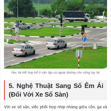
Học lái kết hợp kể ở sân tập và ngoài đường cho vững tay lái
5. Nghệ Thuật Sang Số Êm Ái
(Đối Với Xe Số Sàn)
Với xe số sàn, việc phối hợp nhịp nhàng giữa côn, ga và