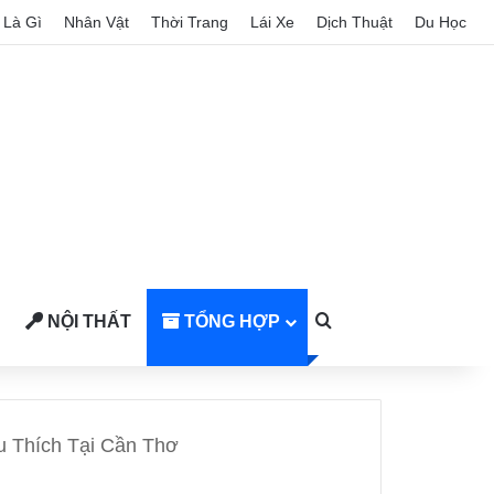
Là Gì
Nhân Vật
Thời Trang
Lái Xe
Dịch Thuật
Du Học
NỘI THẤT
TỔNG HỢP
Search for
 Thích Tại Cần Thơ