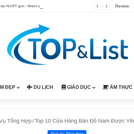
Review
Top 4 chương trình đào tạo HLV/PT gym – fitness quốc tế được công nhận tại Việt Nam
M ĐẸP
DU LỊCH
GIÁO DỤC
ẨM THỰC
 Vụ Tổng Hợp
/
Top 10 Cửa Hàng Bán Đồ Nam Được Yêu
Dịch Vụ Tổng Hợp