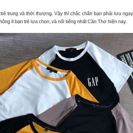
 trẻ trung và thời thượng. Vậy thì chắc chắn bạn phải lưu ngay
ông ít bạn trẻ lựa chọn, và nổi tiếng nhất Cần Thơ hiện nay.