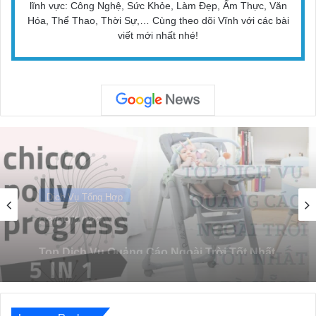
lĩnh vực: Công Nghệ, Sức Khỏe, Làm Đẹp, Ẩm Thực, Văn
Hóa, Thể Thao, Thời Sự,… Cùng theo dõi Vĩnh với các bài
viết mới nhất nhé!
Dịch Vụ Tổng Hợp
28/08/2022
Top 8 Thương Hiệu Ghế Ăn Dặm Nổi Tiếng
Cho Bé