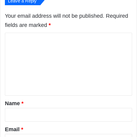
Leave a Reply
Your email address will not be published.
Required
fields are marked
*
C
o
m
m
e
n
t
*
Name
*
Email
*