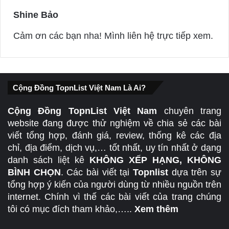
Shine Bảo
s
a
Cảm ơn các bạn nha! Mình liên hệ trực tiếp xem.
y
s
:
Cộng Đồng TopnList Việt Nam Là Ai?
Cộng Đồng TopnList Việt Nam
chuyên trang
website đang được thử nghiệm về chia sẻ các bài
viết tổng hợp, đánh giá, review, thống kê các địa
chỉ, địa điểm, dịch vụ,… tốt nhất, uy tín nhất ở dạng
danh sách liệt kê
KHÔNG XẾP HẠNG, KHÔNG
BÌNH CHỌN
. Các bài viết tại
Topnlist
dựa trên sự
tổng hợp ý kiến của người dùng từ nhiều nguồn trên
internet. Chính vì thế các bài viết của trang chúng
tôi có mục đích tham khảo,…..
Xem thêm