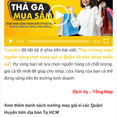
00:00
03:15
Topnlist
đã liệt kê ở phía trên bài viết: “
Top xưởng may/
nguồn hàng thời trang giá sỉ Quận 10 cho shop quần
áo
”. Hy vọng bạn sẽ lựa chọn nguồn hàng có chất lượng,
giá cả tốt nhất để giúp cho shop, cửa hàng của bạn có thể
đứng vững trên thị trường kinh doanh.
Dịch Vụ – Tổng Hợp
Xem thêm danh sách xưởng may giá sỉ các Quận/
Huyện trên địa bàn Tp HCM