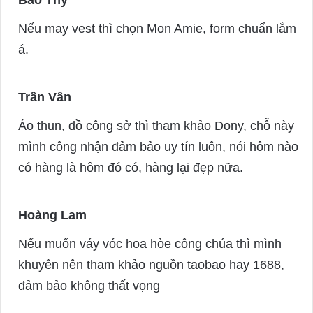
a
Nếu may vest thì chọn Mon Amie, form chuẩn lắm
y
á.
s
:
Trần Vân
s
a
Áo thun, đồ công sở thì tham khảo Dony, chỗ này
y
mình công nhận đảm bảo uy tín luôn, nói hôm nào
s
có hàng là hôm đó có, hàng lại đẹp nữa.
:
Hoàng Lam
s
a
Nếu muốn váy vóc hoa hòe công chúa thì mình
y
khuyên nên tham khảo nguồn taobao hay 1688,
s
đảm bảo không thất vọng
: