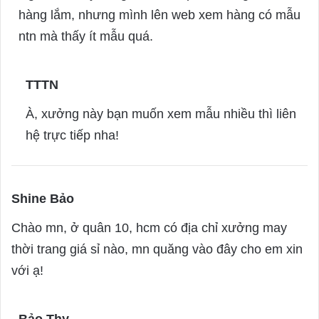
y
hàng lắm, nhưng mình lên web xem hàng có mẫu
s
ntn mà thấy ít mẫu quá.
:
TTTN
s
a
À, xưởng này bạn muốn xem mẫu nhiều thì liên
y
hệ trực tiếp nha!
s
:
Shine Bảo
s
a
Chào mn, ở quân 10, hcm có địa chỉ xưởng may
y
thời trang giá sỉ nào, mn quăng vào đây cho em xin
s
với ạ!
:
Bảo Thy
s