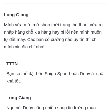
Long Giang
s
a
Mình vừa mới mở shop thời trang thể thao, vừa rồi
y
nhập hàng chỗ kia hàng hay bị lỗi nên mình muốn
s
tự đặt may. Các bạn có xưởng nào uy tín thì chi
:
mình xin địa chỉ nha!
TTTN
s
a
Bạn có thể đặt bên Saigo Sport hoặc Dony á. chất
y
khá tốt.
s
:
Long Giang
s
a
Nge nói Dony cũng nhiều shop tin tưởng mua