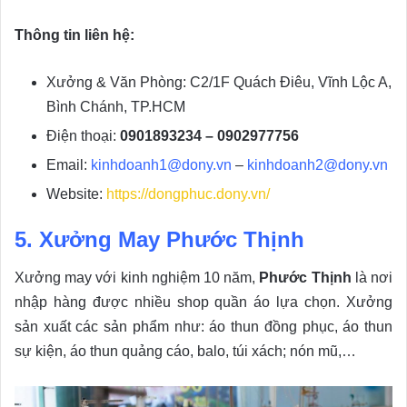
Thông tin liên hệ:
Xưởng & Văn Phòng: C2/1F Quách Điêu, Vĩnh Lộc A,
Bình Chánh, TP.HCM
Điện thoại:
0901893234 – 0902977756
Email:
kinhdoanh1@dony.vn
–
kinhdoanh2@dony.vn
Website:
https://dongphuc.dony.vn/
5. Xưởng May Phước Thịnh
Xưởng may với kinh nghiệm 10 năm,
Phước Thịnh
là nơi
nhập hàng được nhiều shop quần áo lựa chọn. Xưởng
sản xuất các sản phẩm như: áo thun đồng phục, áo thun
sự kiện, áo thun quảng cáo, balo, túi xách; nón mũ,…