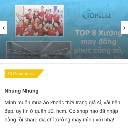
Thời Trang
05/03/2025
Top 8 Xưởng May Đồng Phục Công Sở,
Công Ty Uy Tín, Chất Lượng
10 Comments
Nhung Nhung
s
a
Mình muốn mua áo khoác thời trang giá sỉ, vải bền,
y
đẹp, uy tín ở quận 10, hcm. Có shop nào đã nhập
s
hàng rồi share địa chỉ xưởng may mình với nha!
: