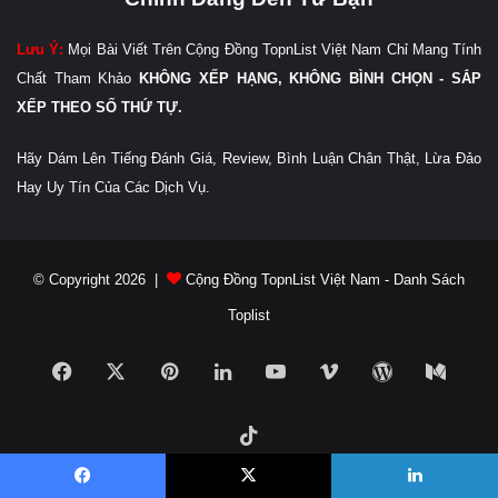
Lưu Ý:
Mọi Bài Viết Trên Cộng Đồng TopnList Việt Nam Chỉ Mang Tính
Chất Tham Khảo
KHÔNG XẾP HẠNG, KHÔNG BÌNH CHỌN - SẮP
XẾP THEO SỐ THỨ TỰ.
Hãy Dám Lên Tiếng Đánh Giá, Review, Bình Luận Chân Thật, Lừa Đảo
Hay Uy Tín Của Các Dịch Vụ.
© Copyright 2026 |
Cộng Đồng TopnList Việt Nam - Danh Sách
Toplist
Facebook
X
Pinterest
LinkedIn
YouTube
Vimeo
WordPress
Medi
TikTok