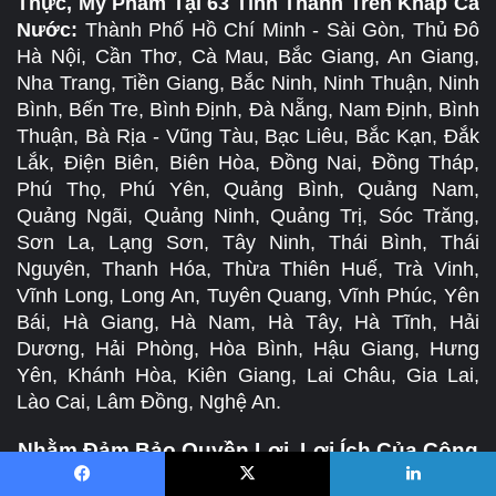
Thực, Mỹ Phẩm Tại 63 Tỉnh Thành Trên Khắp Cả
Nước:
Thành Phố Hồ Chí Minh - Sài Gòn, Thủ Đô
Hà Nội, Cần Thơ, Cà Mau, Bắc Giang, An Giang,
Nha Trang, Tiền Giang, Bắc Ninh, Ninh Thuận, Ninh
Bình, Bến Tre, Bình Định, Đà Nẵng, Nam Định, Bình
Thuận, Bà Rịa - Vũng Tàu, Bạc Liêu, Bắc Kạn, Đắk
Lắk, Điện Biên, Biên Hòa, Đồng Nai, Đồng Tháp,
Phú Thọ, Phú Yên, Quảng Bình, Quảng Nam,
Quảng Ngãi, Quảng Ninh, Quảng Trị, Sóc Trăng,
Sơn La, Lạng Sơn, Tây Ninh, Thái Bình, Thái
Nguyên, Thanh Hóa, Thừa Thiên Huế, Trà Vinh,
Vĩnh Long, Long An, Tuyên Quang, Vĩnh Phúc, Yên
Bái, Hà Giang, Hà Nam, Hà Tây, Hà Tĩnh, Hải
Dương, Hải Phòng, Hòa Bình, Hậu Giang, Hưng
Yên, Khánh Hòa, Kiên Giang, Lai Châu, Gia Lai,
Lào Cai, Lâm Đồng, Nghệ An.
Nhằm Đảm Bảo Quyền Lợi, Lợi Ích Của Cộng
Tác Viên và Tính Chân Thực Của Bài Viết Tại