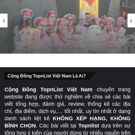
Giáo Dục
04/12/2022
Top 8 Địa Chỉ Dạy Làm Bánh Kem Chất
Lượng Tại Tp Hồ Chí Minh
Cộng Đồng TopnList Việt Nam Là Ai?
Cộng Đồng TopnList Việt Nam
chuyên trang
website đang được thử nghiệm về chia sẻ các bài
viết tổng hợp, đánh giá, review, thống kê các địa
chỉ, địa điểm, dịch vụ,… tốt nhất, uy tín nhất ở dạng
danh sách liệt kê
KHÔNG XẾP HẠNG, KHÔNG
BÌNH CHỌN
. Các bài viết tại
Topnlist
dựa trên sự
tổng hợp ý kiến của người dùng từ nhiều nguồn trên