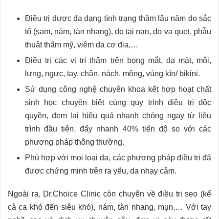
Điều trị được đa dạng tình trạng thâm lâu năm do sắc
tố (sạm, nám, tàn nhang), do tai nạn, do va quẹt, phẫu
thuật thẩm mỹ, viêm da cơ địa,…
Điều trị các vị trí thâm trên bọng mắt, da mặt, môi,
lưng, ngực, tay, chân, nách, mông, vùng kín/ bikini.
Sử dụng công nghệ chuyên khoa kết hợp hoạt chất
sinh học chuyên biệt cùng quy trình điều trị độc
quyền, đem lại hiệu quả nhanh chóng ngay từ liệu
trình đầu tiên, đẩy nhanh 40% tiến độ so với các
phương pháp thông thường.
Phù hợp với mọi loại da, các phương pháp điều trị đã
được chứng minh trên ra yếu, da nhạy cảm.
Ngoài ra, Dr.Choice Clinic còn chuyên về điều trị sẹo (kể
cả ca khó đến siêu khó), nám, tàn nhang, mụn,… Với tay