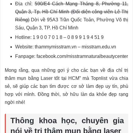
Địa chỉ:
590/E4 Cách Mạng Tháng 8, Phường 11,
Quận 3, Tp. Hồ Chí Minh (Đối diện công viên Lê Thị
Riêng)
Dời về 95A3 Trần Quốc Toản, Phường Võ thị
Sáu, Quận 3, TP. Hồ Chí Minh
Hotline: 1 9 0 0 7 0 1 8 – 0 8 9 9 1 9 4 51 9
Website: thammymisstram.vn – misstram.edu.vn
Fanpage: facebook.com/misstramnaturalbeautycenter
Mong rằng, qua những gợi ý cho các bạn về địa chỉ trị
thâm mụn bằng Laser tốt tại HCM” mà Topnlist vừa chia
sẻ, sẽ giúp các bạn tìm được cơ sở làm đẹp uy tín, phù
hợp với mình. Đồng thời, sở hữu làn da khỏe đẹp rạng
ngời nhé!
Thông khoa học, chuyên gia
nói về trị thâm mụn bằng laser