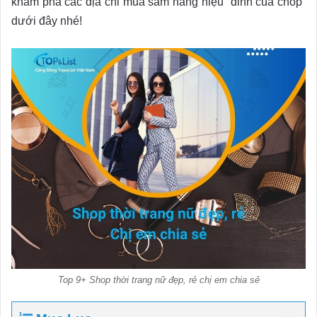
khám phá các địa chỉ mua sắm hàng hiệu “đỉnh của chóp”
dưới đây nhé!
Top 9+ Shop thời trang nữ đẹp, rẻ chị em chia sẻ