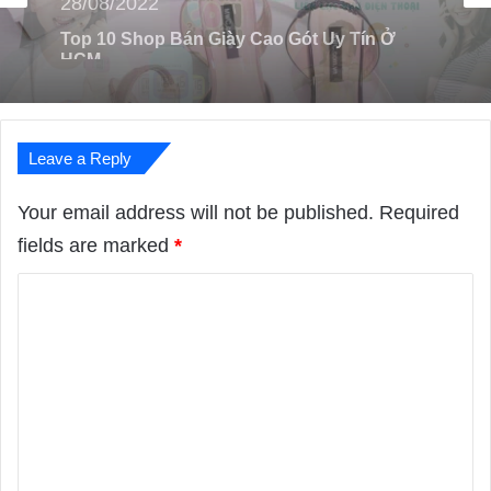
Top 8 Shop Bán Đồng Hồ Định Vị Trẻ Em
Nổi Tiếng Tại Hà Nội
Leave a Reply
Your email address will not be published.
Required
fields are marked
*
C
o
m
m
e
n
t