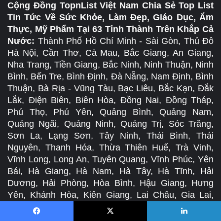
Cộng Đồng TopnList Việt Nam Chia Sẻ Top List
Tin Tức Về Sức Khỏe, Làm Đẹp, Giáo Dục, Ẩm
Thực, Mỹ Phẩm Tại 63 Tỉnh Thành Trên Khắp Cả
Nước:
Thành Phố Hồ Chí Minh - Sài Gòn, Thủ Đô
Hà Nội, Cần Thơ, Cà Mau, Bắc Giang, An Giang,
Nha Trang, Tiền Giang, Bắc Ninh, Ninh Thuận, Ninh
Bình, Bến Tre, Bình Định, Đà Nẵng, Nam Định, Bình
Thuận, Bà Rịa - Vũng Tàu, Bạc Liêu, Bắc Kạn, Đắk
Lắk, Điện Biên, Biên Hòa, Đồng Nai, Đồng Tháp,
Phú Thọ, Phú Yên, Quảng Bình, Quảng Nam,
Quảng Ngãi, Quảng Ninh, Quảng Trị, Sóc Trăng,
Sơn La, Lạng Sơn, Tây Ninh, Thái Bình, Thái
Nguyên, Thanh Hóa, Thừa Thiên Huế, Trà Vinh,
Vĩnh Long, Long An, Tuyên Quang, Vĩnh Phúc, Yên
Bái, Hà Giang, Hà Nam, Hà Tây, Hà Tĩnh, Hải
Dương, Hải Phòng, Hòa Bình, Hậu Giang, Hưng
Yên, Khánh Hòa, Kiên Giang, Lai Châu, Gia Lai,
Lào Cai, Lâm Đồng, Nghệ An.