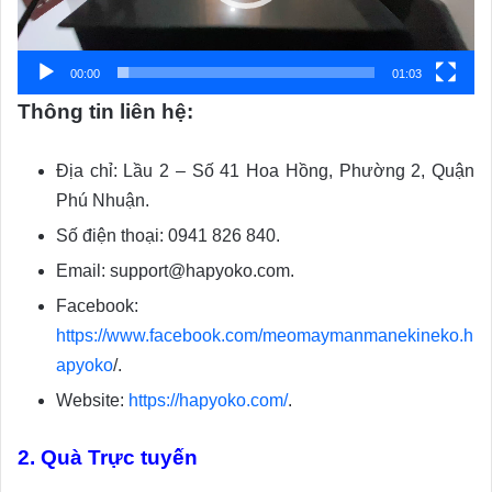
00:00
01:03
Thông tin liên hệ:
Địa chỉ: Lầu 2 – Số 41 Hoa Hồng, Phường 2, Quận
Phú Nhuận.
Số điện thoại: 0941 826 840.
Email: support@hapyoko.com.
Facebook:
https://www.facebook.com/meomaymanmanekineko.h
apyoko
/.
Website:
https://hapyoko.com/
.
2. Quà Trực tuyến