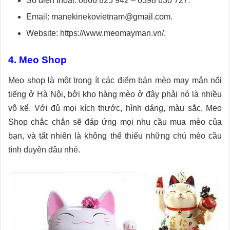
Số điện thoại: 0866 825 942 – 0398 630 727.
Email: manekinekovietnam@gmail.com.
Website: https://www.meomayman.vn/.
4. Meo Shop
Meo shop là một trong ít các điểm bán mèo may mắn nổi
tiếng ở Hà Nội, bởi kho hàng mèo ở đây phải nó là nhiều
vô kể. Với đủ mọi kích thước, hình dáng, màu sắc, Meo
Shop chắc chắn sẽ đáp ứng mọi nhu cầu mua mèo của
bạn, và tất nhiên là không thể thiếu những chú mèo cầu
tình duyên đâu nhé.