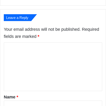
Leave a Reply
Your email address will not be published.
Required
fields are marked
*
C
o
m
m
e
n
t
*
Name
*