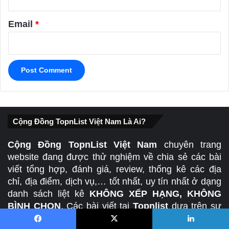
Email
*
Cộng Đồng TopnList Việt Nam Là Ai?
Cộng Đồng TopnList Việt Nam
chuyên trang
website đang được thử nghiệm về chia sẻ các bài
viết tổng hợp, đánh giá, review, thống kê các địa
chỉ, địa điểm, dịch vụ,… tốt nhất, uy tín nhất ở dạng
danh sách liệt kê
KHÔNG XẾP HẠNG, KHÔNG
BÌNH CHỌN
. Các bài viết tại
Topnlist
dựa trên sự
tổng hợp ý kiến của người dùng từ nhiều nguồn trên