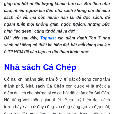
giúp thu hút nhiều lượng khách hơn cả. Bởi theo nhu
cầu, nhiều người tìm đến nhà sách không chỉ để mua
sách rồi về, mà còn muốn nán lại để đọc sách, để
ngắm nhìn mọi không gian, ngóc ngách, những bức
hình “so deep” cũng từ đó mà ra đời.
Bài viết sau đây,
Topnlist
xin điểm danh Top 7 nhà
sách nổi tiếng có thiết kế hiện đại, bắt mắt đang toạ lạc
ở TP.HCM để các bạn có dịp tham khảo nhé!
Nhà sách Cá Chép
Có hai chi nhánh đều nằm ở vị trí đắt đỏ trong trung tâm
thành phố,
Nhà sách Cá Chép
còn được ví là một địa
điểm du lịch cho những ai có cơ hội đặt chân đến Sài Gòn.
Nổi tiếng với không gian thiết kế cực kỳ hiện đại, cách
trưng bày sách ở đây cũng vô cùng sáng tạo và đẹp mắt,
điều này đã giúp tăng thêm giá trị của từng cuốn sách