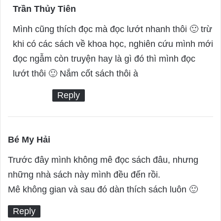
Trần Thủy Tiên
s
a
Mình cũng thích đọc mà đọc lướt nhanh thôi 🙂 trừ
y
khi có các sách về khoa học, nghiên cứu mình mới
s
đọc ngẫm còn truyện hay là gì đó thì mình đọc
:
lướt thôi 🙂 Nắm cốt sách thôi à
Reply
Bé My Hải
s
a
Trước đây mình không mê đọc sách đâu, nhưng
y
những nhà sách này mình đều đến rồi.
s
Mê không gian và sau đó dàn thích sách luôn 🙂
:
Reply