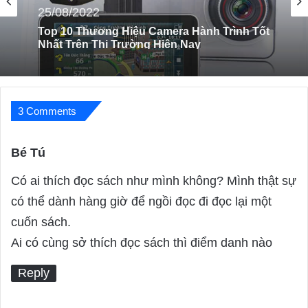
08/01/2024
Top 5 Bệnh Viện Được Đánh Giá Tốt Nhất
Hồ Chí Minh
3 Comments
Bé Tú
s
a
Có ai thích đọc sách như mình không? Mình thật sự
y
có thể dành hàng giờ để ngồi đọc đi đọc lại một
s
cuốn sách.
:
Ai có cùng sở thích đọc sách thì điểm danh nào
Reply