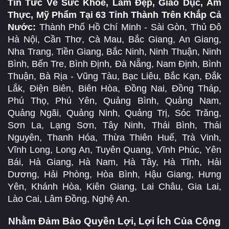
Tin Tức Về Sức Khỏe, Làm Đẹp, Giáo Dục, Ẩm
Thực, Mỹ Phẩm Tại 63 Tỉnh Thành Trên Khắp Cả
Nước:
Thành Phố Hồ Chí Minh - Sài Gòn, Thủ Đô
Hà Nội, Cần Thơ, Cà Mau, Bắc Giang, An Giang,
Nha Trang, Tiền Giang, Bắc Ninh, Ninh Thuận, Ninh
Bình, Bến Tre, Bình Định, Đà Nẵng, Nam Định, Bình
Thuận, Bà Rịa - Vũng Tàu, Bạc Liêu, Bắc Kạn, Đắk
Lắk, Điện Biên, Biên Hòa, Đồng Nai, Đồng Tháp,
Phú Thọ, Phú Yên, Quảng Bình, Quảng Nam,
Quảng Ngãi, Quảng Ninh, Quảng Trị, Sóc Trăng,
Sơn La, Lạng Sơn, Tây Ninh, Thái Bình, Thái
Nguyên, Thanh Hóa, Thừa Thiên Huế, Trà Vinh,
Vĩnh Long, Long An, Tuyên Quang, Vĩnh Phúc, Yên
Bái, Hà Giang, Hà Nam, Hà Tây, Hà Tĩnh, Hải
Dương, Hải Phòng, Hòa Bình, Hậu Giang, Hưng
Yên, Khánh Hòa, Kiên Giang, Lai Châu, Gia Lai,
Lào Cai, Lâm Đồng, Nghệ An.
Nhằm Đảm Bảo Quyền Lợi, Lợi Ích Của Cộng