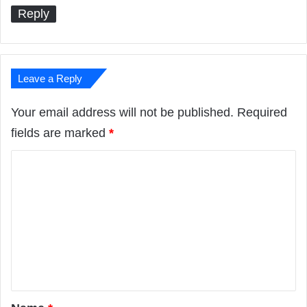
:
Reply
Leave a Reply
Your email address will not be published.
Required
fields are marked
*
C
o
m
m
e
n
t
*