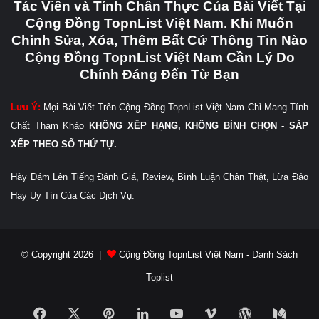
Tác Viên và Tính Chân Thực Của Bài Viết Tại
Cộng Đồng TopnList Việt Nam. Khi Muốn
Chỉnh Sửa, Xóa, Thêm Bất Cứ Thông Tin Nào
Cộng Đồng TopnList Việt Nam Cần Lý Do
Chính Đáng Đến Từ Bạn
Lưu Ý:
Mọi Bài Viết Trên Cộng Đồng TopnList Việt Nam Chỉ Mang Tính
Chất Tham Khảo
KHÔNG XẾP HẠNG, KHÔNG BÌNH CHỌN - SẮP
XẾP THEO SỐ THỨ TỰ.
Hãy Dám Lên Tiếng Đánh Giá, Review, Bình Luận Chân Thật, Lừa Đảo
Hay Uy Tín Của Các Dịch Vụ.
© Copyright 2026 |
Cộng Đồng TopnList Việt Nam - Danh Sách
Toplist
Facebook
X
Pinterest
LinkedIn
YouTube
Vimeo
WordPress
Medi