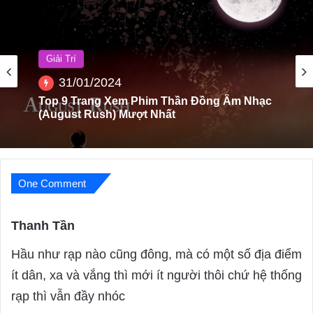
Nhân Vật
08/05/2023
Giải Trí
31/01/2024
Top 15+ bộ phim Anime buồn và kết thúc thê
lương
One Comment
Top 9 Trang Xem Phim Thần Đồng Âm Nhạc
(August Rush) Mượt Nhất
Thanh Tần
s
a
Hầu như rạp nào cũng đông, mà có một số địa điểm
y
ít dân, xa và vắng thì mới ít người thôi chứ hệ thống
s
rạp thì vẫn đầy nhóc