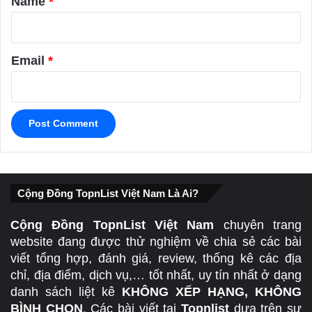
Name
*
Email
*
Cộng Đồng TopnList Việt Nam Là Ai?
Cộng Đồng TopnList Việt Nam
chuyên trang
website đang được thử nghiệm về chia sẻ các bài
viết tổng hợp, đánh giá, review, thống kê các địa
chỉ, địa điểm, dịch vụ,… tốt nhất, uy tín nhất ở dạng
danh sách liệt kê
KHÔNG XẾP HẠNG, KHÔNG
BÌNH CHỌN
. Các bài viết tại
Topnlist
dựa trên sự