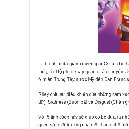
Là bộ phim đã giành được giải Oscar cho hạ
thế giới. Bộ phim xoay quanh câu chuyện về
ở miền Trung Tây nước Mỹ đến San Francisc
Riley chịu sự điều khiển của những cảm xúc
dữ), Sadness (Buồn bã) và Disgust (Chán gh
Với 5 tính cách này sẽ giúp cô bé đưa ra n
quen với môi trường của một thành phố mới,