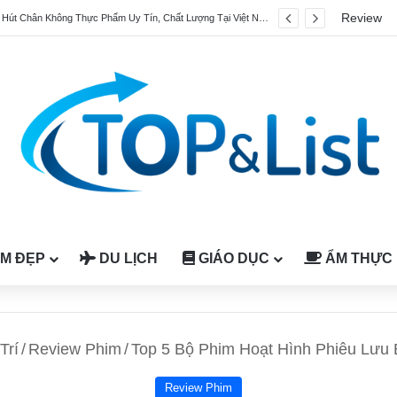
Review
iều trị liệt mặt quận 7 uy tín
M ĐẸP
DU LỊCH
GIÁO DỤC
ẨM THỰC
Trí
/
Review Phim
/
Top 5 Bộ Phim Hoạt Hình Phiêu Lưu
Review Phim