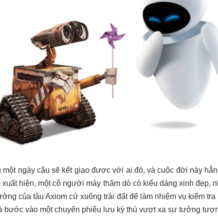
t ngày cậu sẽ kết giao được với ai đó, và cuộc đời này hẳn 
xuất hiện, một cô người máy thăm dò có kiểu dáng xinh đẹp, n
ưởng của tàu Axiom cử xuống trái đất để làm nhiệm vụ kiểm tr
à bước vào một chuyến phiêu lưu kỳ thú vượt xa sự tưởng tượ