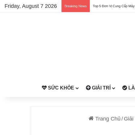
Friday, August 7 2026
Breaking News
4 Cơ sở châm cứu bấm huyệt đ
SỨC KHỎE
GIẢI TRÍ
LÀ
Trang Chủ
/
Giải 