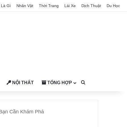
Là Gì
Nhân Vật
Thời Trang
Lái Xe
Dịch Thuật
Du Học
NỘI THẤT
TỔNG HỢP
Search for
 Bạn Cần Khám Phá