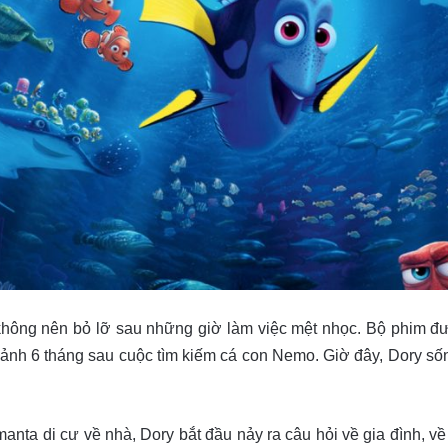
không nên bỏ lỡ sau những giờ làm việc mệt nhọc. Bộ phim đượ
 cảnh 6 tháng sau cuộc tìm kiếm cá con Nemo. Giờ đây, Dory s
nta di cư về nhà, Dory bắt đầu nảy ra câu hỏi về gia đình, v