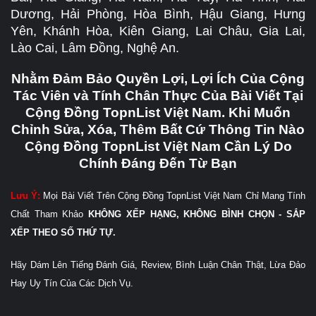
Dương, Hải Phòng, Hòa Bình, Hậu Giang, Hưng
Yên, Khánh Hòa, Kiên Giang, Lai Châu, Gia Lai,
Lào Cai, Lâm Đồng, Nghệ An.
Nhằm Đảm Bảo Quyền Lợi, Lợi Ích Của Cộng
Tác Viên và Tính Chân Thực Của Bài Viết Tại
Cộng Đồng TopnList Việt Nam. Khi Muốn
Chỉnh Sửa, Xóa, Thêm Bất Cứ Thông Tin Nào
Cộng Đồng TopnList Việt Nam Cần Lý Do
Chính Đáng Đến Từ Bạn
Lưu Ý:
Mọi Bài Viết Trên Cộng Đồng TopnList Việt Nam Chỉ Mang Tính
Chất Tham Khảo
KHÔNG XẾP HẠNG, KHÔNG BÌNH CHỌN - SẮP
XẾP THEO SỐ THỨ TỰ.
Hãy Dám Lên Tiếng Đánh Giá, Review, Bình Luận Chân Thật, Lừa Đảo
Hay Uy Tín Của Các Dịch Vụ.