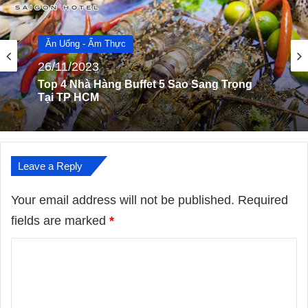
Ăn Uống - Ẩm Thực
03/10/2022
Top 8 Quán Nem Nướng Đặc Sản Phải Ghé
Khi Đến Nha Trang
Leave a Reply
Your email address will not be published.
Required
fields are marked
*
C
o
m