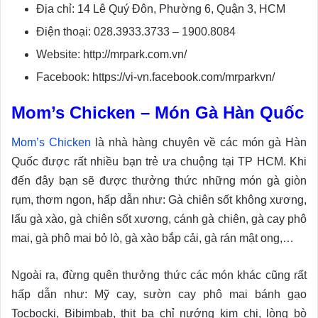
Địa chỉ: 14 Lê Quý Đôn, Phường 6, Quận 3, HCM
Điện thoại: 028.3933.3733 – 1900.8084
Website: http://mrpark.com.vn/
Facebook: https://vi-vn.facebook.com/mrparkvn/
Mom’s Chicken – Món Gà Hàn Quốc
Mom’s Chicken
là nhà hàng chuyên về các món gà Hàn
Quốc được rất nhiều bạn trẻ ưa chuộng tại TP HCM. Khi
đến đây bạn sẽ được thưởng thức những món gà giòn
rụm, thơm ngon, hấp dẫn như: Gà chiên sốt không xương,
lẩu gà xào, gà chiên sốt xương, cánh gà chiên, gà cay phô
mai, gà phô mai bỏ lò, gà xào bắp cải, gà rán mật ong,…
Ngoài ra, đừng quên thưởng thức các món khác cũng rất
hấp dẫn như: Mỹ cay, sườn cay phô mai bánh gạo
Tocbocki, Bibimbab, thịt ba chỉ nướng kim chi, lòng bò