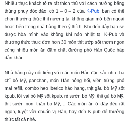
Nhiều thực khách tỏ ra rất thích thú với cách nướng bằng
thùng phuy độc đáo, có 1 – 0 – 2 của
K-Pub
, bạn có thể
chọn thưởng thức thịt nướng tại không gian mở bên ngoài
hoặc bên trong nhà hàng theo ý thích. Khi đến đây bạn sẽ
được hòa mình vào không khí náo nhiệt tại K-Pub và
thưởng thức thực đơn hơn 30 món thịt ướp sốt thơm ngon
cùng nhiều món ăn đậm chất đường phố Hàn Quốc hấp
dẫn khác.
Nhà hàng này nổi tiếng với các món Hàn đặc sắc như: ba
chỉ bò Mỹ, panchan, món Hàn nóng hổi, viền trứng phô
mai refill, combo heo Iberico hảo hạng, thịt gầu bò Mỹ sốt
kpub, lõi vai bò Mỹ sốt kpub, rẻ sườn bò Mỹ, thịt gù bò Mỹ,
thịt sườn non, thăn bò Mỹ,… Các món ăn ở đây đều rất
ngon, tuyệt vời chuẩn vị Hàn, hãy đến K-pub để thưởng
thức tất cả nhé.