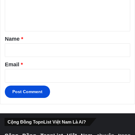
m
e
n
t
*
Name
*
Email
*
Cộng Đồng TopnList Việt Nam Là Ai?