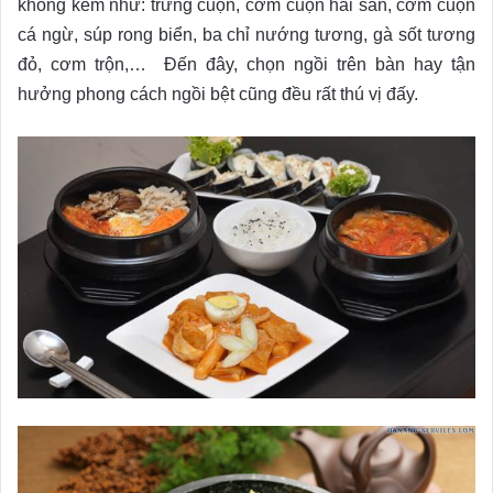
không kém như: trứng cuộn, cơm cuộn hải sản, cơm cuộn
cá ngừ, súp rong biển, ba chỉ nướng tương, gà sốt tương
đỏ, cơm trộn,… Đến đây, chọn ngồi trên bàn hay tận
hưởng phong cách ngồi bệt cũng đều rất thú vị đấy.