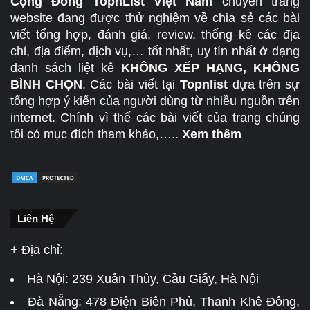
Cộng Đồng TopnList Việt Nam
chuyên trang
website đang được thử nghiệm về chia sẻ các bài
viết tổng hợp, đánh giá, review, thống kê các địa
chỉ, địa điểm, dịch vụ,… tốt nhất, uy tín nhất ở dạng
danh sách liệt kê
KHÔNG XẾP HẠNG, KHÔNG
BÌNH CHỌN
. Các bài viết tại
Topnlist
dựa trên sự
tổng hợp ý kiến của người dùng từ nhiều nguồn trên
internet. Chính vì thế các bài viết của trang chúng
tôi có mục đích tham khảo,…..
Xem thêm
Liên Hệ
+ Địa chỉ:
Hà Nội:
239 Xuân Thủy, Cầu Giấy, Hà Nội
Đà Nẵng:
478 Điện Biên Phủ, Thanh Khê Đông,