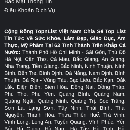
Bảo Mật Thông Tin
Điều Khoản Dịch Vụ
Cộng Đồng TopnList Việt Nam Chia Sẻ Top List
Tin Tức Về Sức Khỏe, Làm Đẹp, Giáo Dục, Ẩm
Thực, Mỹ Phẩm Tại 63 Tỉnh Thành Trên Khắp Cả
Nước:
Thành Phố Hồ Chí Minh - Sài Gòn, Thủ Đô
Hà Nội, Cần Thơ, Cà Mau, Bắc Giang, An Giang,
Nha Trang, Tiền Giang, Bắc Ninh, Ninh Thuận, Ninh
Bình, Bến Tre, Bình Định, Đà Nẵng, Nam Định, Bình
Thuận, Bà Rịa - Vũng Tàu, Bạc Liêu, Bắc Kạn, Đắk
Lắk, Điện Biên, Biên Hòa, Đồng Nai, Đồng Tháp,
Phú Thọ, Phú Yên, Quảng Bình, Quảng Nam,
Quảng Ngãi, Quảng Ninh, Quảng Trị, Sóc Trăng,
Sơn La, Lạng Sơn, Tây Ninh, Thái Bình, Thái
Nguyên, Thanh Hóa, Thừa Thiên Huế, Trà Vinh,
Vĩnh Long, Long An, Tuyên Quang, Vĩnh Phúc, Yên
Bái, Hà Giang, Hà Nam, Hà Tây, Hà Tĩnh, Hải