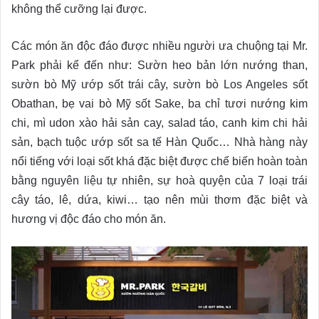
không thể cưỡng lại được.
Các món ăn độc đáo được nhiều người ưa chuộng tại Mr.
Park phải kể đến như: Sườn heo bản lớn nướng than,
sườn bò Mỹ ướp sốt trái cây, sườn bò Los Angeles sốt
Obathan, bẹ vai bò Mỹ sốt Sake, ba chỉ tươi nướng kim
chi, mì udon xào hải sản cay, salad táo, canh kim chi hải
sản, bạch tuộc ướp sốt sa tế Hàn Quốc… Nhà hàng này
nổi tiếng với loại sốt khá đặc biệt được chế biến hoàn toàn
bằng nguyên liệu tự nhiên, sự hoà quyện của 7 loại trái
cây táo, lê, dứa, kiwi… tạo nên mùi thơm đặc biệt và
hương vị độc đáo cho món ăn.