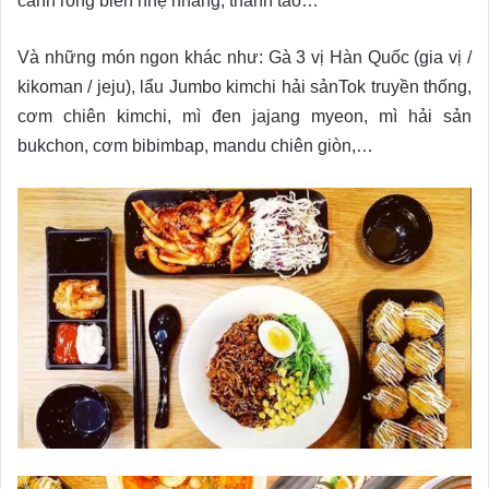
canh rong biển nhẹ nhàng, thanh tao…
Và những món ngon khác như: Gà 3 vị Hàn Quốc (gia vị /
kikoman / jeju), lẩu Jumbo kimchi hải sảnTok truyền thống,
cơm chiên kimchi, mì đen jajang myeon, mì hải sản
bukchon, cơm bibimbap, mandu chiên giòn,…