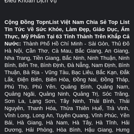
Điều Khoản Dịch Vụ
Cộng Đồng TopnList Việt Nam Chia Sẻ Top List
Tin Tức Về Sức Khỏe, Làm Đẹp, Giáo Dục, Ẩm
Thực, Mỹ Phẩm Tại 63 Tỉnh Thành Trên Khắp Cả
Nước:
Thành Phố Hồ Chí Minh - Sài Gòn, Thủ Đô
Hà Nội, Cần Thơ, Cà Mau, Bắc Giang, An Giang,
Nha Trang, Tiền Giang, Bắc Ninh, Ninh Thuận, Ninh
Bình, Bến Tre, Bình Định, Đà Nẵng, Nam Định, Bình
Thuận, Bà Rịa - Vũng Tàu, Bạc Liêu, Bắc Kạn, Đắk
Lắk, Điện Biên, Biên Hòa, Đồng Nai, Đồng Tháp,
Phú Thọ, Phú Yên, Quảng Bình, Quảng Nam,
Quảng Ngãi, Quảng Ninh, Quảng Trị, Sóc Trăng,
Sơn La, Lạng Sơn, Tây Ninh, Thái Bình, Thái
Nguyên, Thanh Hóa, Thừa Thiên Huế, Trà Vinh,
Vĩnh Long, Long An, Tuyên Quang, Vĩnh Phúc, Yên
Bái, Hà Giang, Hà Nam, Hà Tây, Hà Tĩnh, Hải
Dương, Hải Phòng, Hòa Bình, Hậu Giang, Hưng