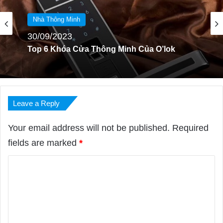
Nhà Thông Minh
01/09/2022
Nhà Thông Minh
Top 5 Khóa Cửa Thông Minh Của Huy
Hoàng
30/09/2023
Leave a Reply
Top 6 Khóa Cửa Thông Minh Của O’lok
Your email address will not be published.
Required
fields are marked
*
C
o
m
m
e