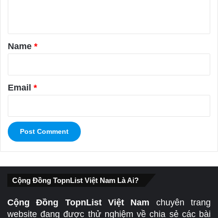
n
t
*
Name
*
Email
*
Cộng Đồng TopnList Việt Nam Là Ai?
Cộng Đồng TopnList Việt Nam
chuyên trang
website đang được thử nghiệm về chia sẻ các bài