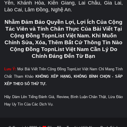
Yên, Khánh Hòa, Kiên Giang, Lai Châu, Gia Lai,
Lào Cai, Lâm Đồng, Nghệ An.
Nhằm Đảm Bảo Quyền Lợi, Lợi Ích Của Cộng
Tác Viên và Tính Chân Thực Của Bài Viết Tại
Cộng Đồng TopnList Việt Nam. Khi Muốn
Chỉnh Sửa, Xóa, Thêm Bất Cứ Thông Tin Nào
Cộng Đồng TopnList Việt Nam Cần Lý Do
Chính Đáng Đến Từ Bạn
Lưu Ý:
Mọi Bài Viết Trên Cộng Đồng TopnList Việt Nam Chỉ Mang Tính
Chất Tham Khảo
KHÔNG XẾP HẠNG, KHÔNG BÌNH CHỌN - SẮP
XẾP THEO SỐ THỨ TỰ.
Hãy Dám Lên Tiếng Đánh Giá, Review, Bình Luận Chân Thật, Lừa Đảo
Hay Uy Tín Của Các Dịch Vụ.