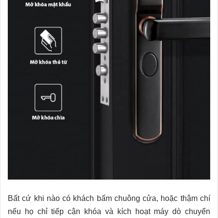
Bất cứ khi nào có khách bấm chuông cửa, hoặc thậm chí
nếu họ chỉ tiếp cận khóa và kích hoạt máy dò chuyển