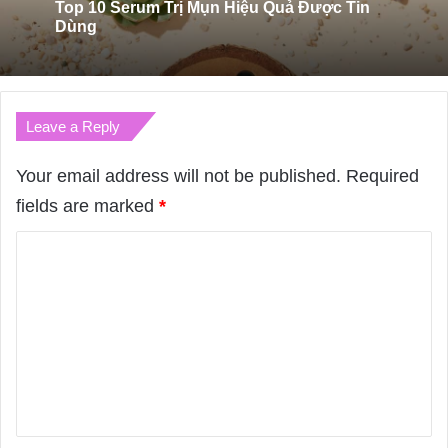
11/01/2024
Top 10 Serum Trị Mụn Hiệu Quả Được Tin
Dùng
Leave a Reply
Top 6 Nước Hoa Thương Hiệu Marc Jacobs
Có Hương Thơm Lôi Cuốn Nhất
Your email address will not be published.
Required
fields are marked
*
C
o
m
m
e
n
t