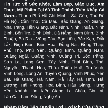
Tin Tức Về Sức Khỏe, Làm Đẹp, Giáo Dục, Ẩm
Thực, Mỹ Phẩm Tại 63 Tỉnh Thành Trên Khắp Cả
Nước:
Thành Phố Hồ Chí Minh - Sài Gòn, Thủ Đô
Hà Nội, Cần Thơ, Cà Mau, Bắc Giang, An Giang,
Nha Trang, Tiền Giang, Bắc Ninh, Ninh Thuận, Ninh
Bình, Bến Tre, Bình Định, Đà Nẵng, Nam Định, Bình
Thuận, Bà Rịa - Vũng Tàu, Bạc Liêu, Bắc Kạn, Đắk
Lắk, Điện Biên, Biên Hòa, Đồng Nai, Đồng Tháp,
Phú Thọ, Phú Yên, Quảng Bình, Quảng Nam,
Quảng Ngãi, Quảng Ninh, Quảng Trị, Sóc Trăng,
Sơn La, Lạng Sơn, Tây Ninh, Thái Bình, Thái
Nguyên, Thanh Hóa, Thừa Thiên Huế, Trà Vinh,
Vĩnh Long, Long An, Tuyên Quang, Vĩnh Phúc, Yên
Bái, Hà Giang, Hà Nam, Hà Tây, Hà Tĩnh, Hải
Dương, Hải Phòng, Hòa Bình, Hậu Giang, Hưng
Yên, Khánh Hòa, Kiên Giang, Lai Châu, Gia Lai,
Lào Cai, Lâm Đồng, Nghệ An.
Nhằm Đảm Bảo Quyền Lợi, Lợi Ích Của Cộng