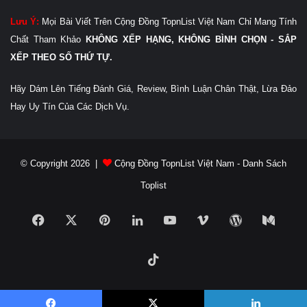
Lưu Ý:
Mọi Bài Viết Trên Cộng Đồng TopnList Việt Nam Chỉ Mang Tính
Chất Tham Khảo
KHÔNG XẾP HẠNG, KHÔNG BÌNH CHỌN - SẮP
XẾP THEO SỐ THỨ TỰ.
Hãy Dám Lên Tiếng Đánh Giá, Review, Bình Luận Chân Thật, Lừa Đảo
Hay Uy Tín Của Các Dịch Vụ.
© Copyright 2026 |
Cộng Đồng TopnList Việt Nam - Danh Sách
Toplist
Facebook
X
Pinterest
LinkedIn
YouTube
Vimeo
WordPress
Medi
TikTok