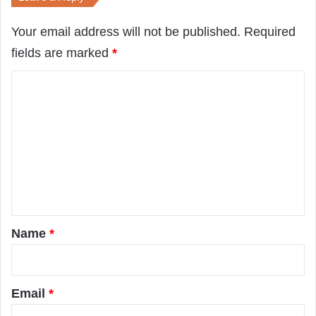
Top 10+ Công Ty Thiết Kế Nội Thất Chất
Lượng Tại HCM
Your email address will not be published.
Required
fields are marked
*
C
o
m
m
e
n
t
*
Name
*
Email
*