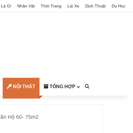
Là Gì
Nhân Vật
Thời Trang
Lái Xe
Dịch Thuật
Du Học
NỘI THẤT
TỔNG HỢP
Search for
Căn Hộ 60- 75m2