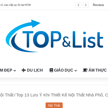
Review
 xỉ, cao cấp uy tín tại HCM
M ĐẸP
DU LỊCH
GIÁO DỤC
ẨM THỰC
ội Thất
/
Top 13 Lưu Ý Khi Thiết Kế Nội Thất Nhà Phố, 
Nội Thất