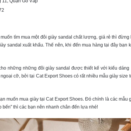
g 11, Quận Gò Vấp
72
muốn tìm mua một đôi giày sandal chất lượng, giá rẻ thì đừng 
ày sandal xuất khẩu. Thế nên, khi đến mua hàng tại đây bạn
cho những những đôi giày sandal được thiết kế với kiểu dáng 
oại cỡ, bởi tại Cat Export Shoes có rất nhiều mẫu giày size t
bạn muốn mua giày tại Cat Export Shoes. Đó chính là các mẫu gi
p bến” thì các bạn nên nhanh chân đến lựa nhé!