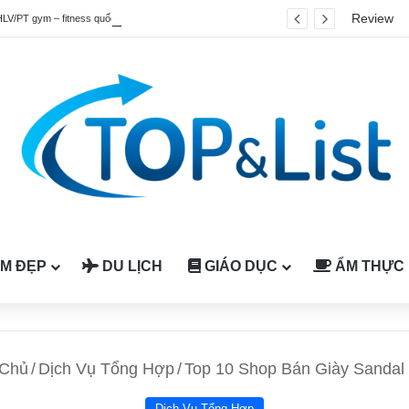
Review
HLV/PT gym – fitness quốc tế được công nhận tại Việt Nam
M ĐẸP
DU LỊCH
GIÁO DỤC
ẨM THỰC
 Chủ
/
Dịch Vụ Tổng Hợp
/
Top 10 Shop Bán Giày Sandal
Dịch Vụ Tổng Hợp