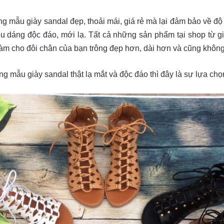
g mẫu giày sandal đẹp, thoải mái, giá rẻ mà lại đảm bảo về độ 
ểu dáng độc đáo, mới lạ. Tất cả những sản phẩm tại shop từ g
 làm cho đôi chân của bạn trông đẹp hơn, dài hơn và cũng khôn
 mẫu giày sandal thật lạ mắt và độc đáo thì đây là sự lựa chọ