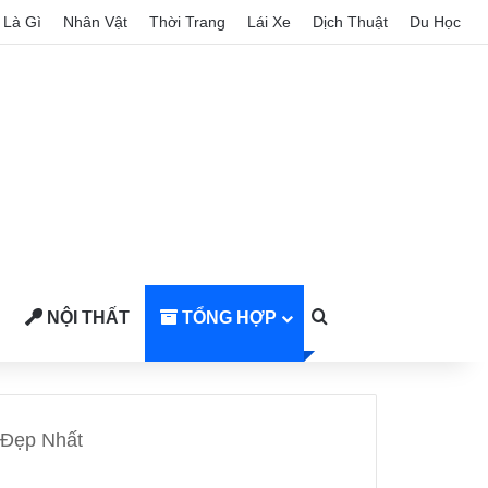
Là Gì
Nhân Vật
Thời Trang
Lái Xe
Dịch Thuật
Du Học
NỘI THẤT
TỔNG HỢP
Search for
 Đẹp Nhất