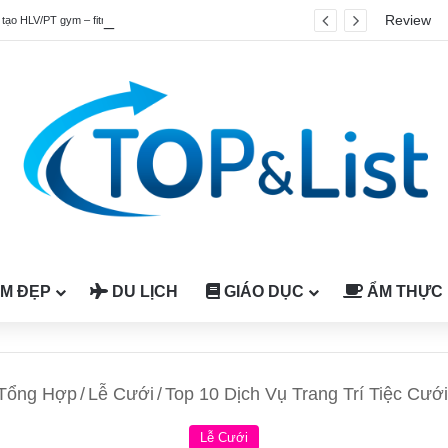
Review
Top 4 chương trình đào tạo HLV/PT gym – fitness quốc tế được công nhận tại Việt Nam
M ĐẸP
DU LỊCH
GIÁO DỤC
ẨM THỰC
 Tổng Hợp
/
Lễ Cưới
/
Top 10 Dịch Vụ Trang Trí Tiệc Cư
Lễ Cưới