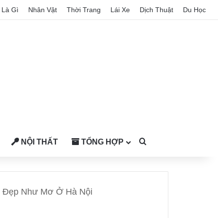
Là Gì
Nhân Vật
Thời Trang
Lái Xe
Dịch Thuật
Du Học
NỘI THẤT
TỔNG HỢP
Search for
ới Đẹp Như Mơ Ở Hà Nội