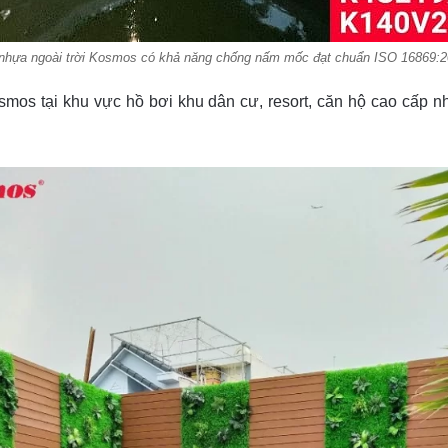
nhựa ngoài trời Kosmos có khả năng chống nấm mốc đạt chuẩn ISO 16869:2
a Kosmos tại khu vực hồ bơi khu dân cư, resort, căn hộ cao cấ