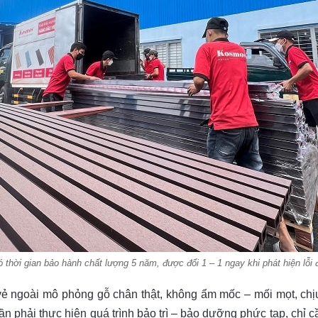
hời gian bảo hành chất lượng 5 năm, được đổi 1 – 1 ngay khi phát hiện lỗi 
 vẻ ngoài mô phỏng gỗ chân thật, không ẩm mốc – mối mọt, chịu
 cần phải thực hiện quá trình bảo trì – bảo dưỡng phức tạp, chỉ 