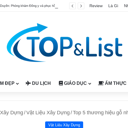
Review
Là Gì
N
Phúc An Duyên: Phòng khám Đông y và phục hồi cơ xương khớp
M ĐẸP
DU LỊCH
GIÁO DỤC
ẨM THỰC
Xây Dựng
/
Vật Liệu Xây Dựng
/
Top 5 thương hiệu gỗ nh
Vật Liệu Xây Dựng