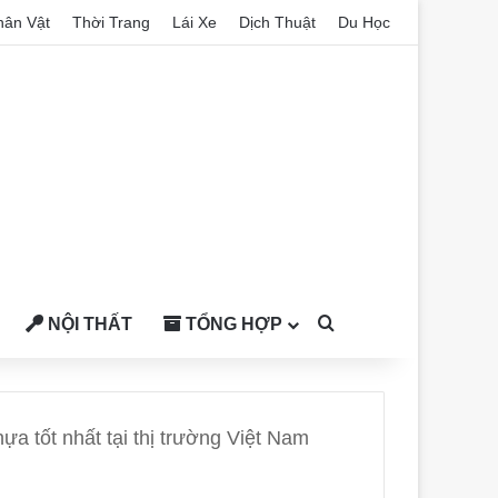
hân Vật
Thời Trang
Lái Xe
Dịch Thuật
Du Học
NỘI THẤT
TỔNG HỢP
Search for
ựa tốt nhất tại thị trường Việt Nam