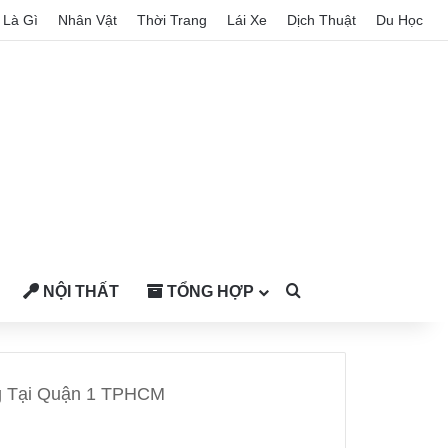
Là Gì
Nhân Vật
Thời Trang
Lái Xe
Dịch Thuật
Du Học
NỘI THẤT
TỔNG HỢP
Search for
ng Tại Quận 1 TPHCM