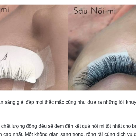
 sàng giải đáp mọi thắc mắc cũng như đưa ra những lời khuyên
o, chất lượng đồng đều sẽ đem đến kết quả nối mi tốt nhất cho b
ao nhất. Một không gian sang trọng, rộng rãi cùng dịch vụ đ