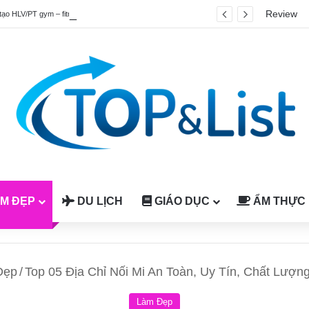
Review
tạo HLV/PT gym – fitness quốc tế được công nhận tại Việt Nam
M ĐẸP
DU LỊCH
GIÁO DỤC
ẨM THỰC
Đẹp
/
Top 05 Địa Chỉ Nối Mi An Toàn, Uy Tín, Chất Lượ
Làm Đẹp