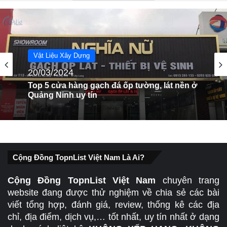
Vật Liệu Xây Dựng
04/07/2024
Vật Liệu Xây Dựng
Top 5 Cửa Hàng Tấm Thạch Cao, La Phông
20/03/2024
Trần Nhựa Đồng Nai Uy Tín
Top 5 cửa hàng gạch đá ốp tường, lát nền ở
Cộng Đồng TopnList Việt Nam Là Ai?
Quảng Ninh uy tín
Cộng Đồng TopnList Việt Nam
chuyên trang
website đang được thử nghiệm về chia sẻ các bài
viết tổng hợp, đánh giá, review, thống kê các địa
chỉ, địa điểm, dịch vụ,… tốt nhất, uy tín nhất ở dạng