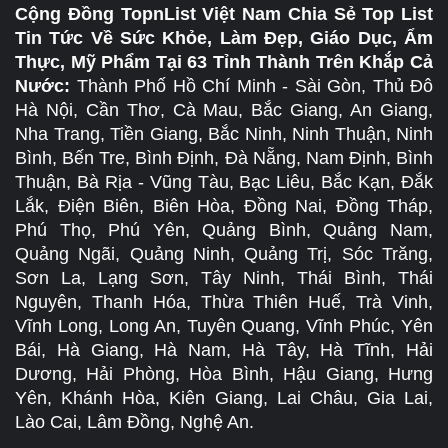
Cộng Đồng TopnList Việt Nam Chia Sẻ Top List
Tin Tức Về Sức Khỏe, Làm Đẹp, Giáo Dục, Ẩm
Thực, Mỹ Phẩm Tại 63 Tỉnh Thành Trên Khắp Cả
Nước:
Thành Phố Hồ Chí Minh - Sài Gòn, Thủ Đô
Hà Nội, Cần Thơ, Cà Mau, Bắc Giang, An Giang,
Nha Trang, Tiền Giang, Bắc Ninh, Ninh Thuận, Ninh
Bình, Bến Tre, Bình Định, Đà Nẵng, Nam Định, Bình
Thuận, Bà Rịa - Vũng Tàu, Bạc Liêu, Bắc Kạn, Đắk
Lắk, Điện Biên, Biên Hòa, Đồng Nai, Đồng Tháp,
Phú Thọ, Phú Yên, Quảng Bình, Quảng Nam,
Quảng Ngãi, Quảng Ninh, Quảng Trị, Sóc Trăng,
Sơn La, Lạng Sơn, Tây Ninh, Thái Bình, Thái
Nguyên, Thanh Hóa, Thừa Thiên Huế, Trà Vinh,
Vĩnh Long, Long An, Tuyên Quang, Vĩnh Phúc, Yên
Bái, Hà Giang, Hà Nam, Hà Tây, Hà Tĩnh, Hải
Dương, Hải Phòng, Hòa Bình, Hậu Giang, Hưng
Yên, Khánh Hòa, Kiên Giang, Lai Châu, Gia Lai,
Lào Cai, Lâm Đồng, Nghệ An.