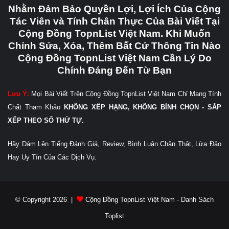
Nhằm Đảm Bảo Quyền Lợi, Lợi Ích Của Cộng
Tác Viên và Tính Chân Thực Của Bài Viết Tại
Cộng Đồng TopnList Việt Nam. Khi Muốn
Chỉnh Sửa, Xóa, Thêm Bất Cứ Thông Tin Nào
Cộng Đồng TopnList Việt Nam Cần Lý Do
Chính Đáng Đến Từ Bạn
Lưu Ý:
Mọi Bài Viết Trên Cộng Đồng TopnList Việt Nam Chỉ Mang Tính
Chất Tham Khảo
KHÔNG XẾP HẠNG, KHÔNG BÌNH CHỌN - SẮP
XẾP THEO SỐ THỨ TỰ.
Hãy Dám Lên Tiếng Đánh Giá, Review, Bình Luận Chân Thật, Lừa Đảo
Hay Uy Tín Của Các Dịch Vụ.
© Copyright 2026 |
Cộng Đồng TopnList Việt Nam - Danh Sách
Toplist