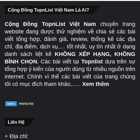
Cộng Đồng TopnList Việt Nam Là Ai?
Top 3 xưởng nội thất Cần Thơ uy tín giá tốt
Cộng Đồng TopnList Việt Nam
chuyên trang
website đang được thử nghiệm về chia sẻ các bài
viết tổng hợp, đánh giá, review, thống kê các địa
chỉ, địa điểm, dịch vụ,… tốt nhất, uy tín nhất ở dạng
danh sách liệt kê
KHÔNG XẾP HẠNG, KHÔNG
BÌNH CHỌN
. Các bài viết tại
Topnlist
dựa trên sự
tổng hợp ý kiến của người dùng từ nhiều nguồn trên
internet. Chính vì thế các bài viết của trang chúng
tôi có mục đích tham khảo,…..
Xem thêm
Liên Hệ
+ Địa chỉ: