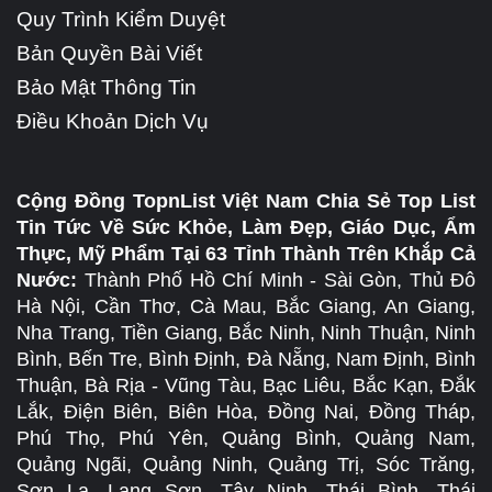
Quy Trình Kiểm Duyệt
Bản Quyền Bài Viết
Bảo Mật Thông Tin
Điều Khoản Dịch Vụ
Cộng Đồng TopnList Việt Nam Chia Sẻ Top List
Tin Tức Về Sức Khỏe, Làm Đẹp, Giáo Dục, Ẩm
Thực, Mỹ Phẩm Tại 63 Tỉnh Thành Trên Khắp Cả
Nước:
Thành Phố Hồ Chí Minh - Sài Gòn, Thủ Đô
Hà Nội, Cần Thơ, Cà Mau, Bắc Giang, An Giang,
Nha Trang, Tiền Giang, Bắc Ninh, Ninh Thuận, Ninh
Bình, Bến Tre, Bình Định, Đà Nẵng, Nam Định, Bình
Thuận, Bà Rịa - Vũng Tàu, Bạc Liêu, Bắc Kạn, Đắk
Lắk, Điện Biên, Biên Hòa, Đồng Nai, Đồng Tháp,
Phú Thọ, Phú Yên, Quảng Bình, Quảng Nam,
Quảng Ngãi, Quảng Ninh, Quảng Trị, Sóc Trăng,
Sơn La, Lạng Sơn, Tây Ninh, Thái Bình, Thái