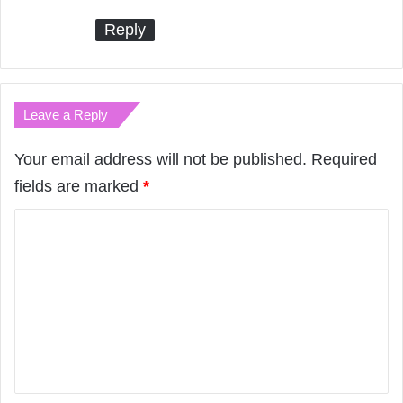
s
Reply
:
Leave a Reply
Your email address will not be published.
Required
fields are marked
*
C
o
m
m
e
n
t