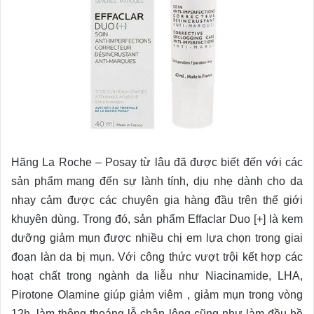
Hãng La Roche – Posay từ lâu đã được biết đến với các
sản phẩm mang đến sự lành tính, dịu nhẹ dành cho da
nhạy cảm được các chuyên gia hàng đầu trên thế giới
khuyên dùng. Trong đó, sản phẩm Effaclar Duo [+] là kem
dưỡng giảm mụn được nhiều chị em lựa chọn trong giai
đoạn làn da bị mụn. Với công thức vượt trội kết hợp các
hoạt chất trong ngành da liễu như Niacinamide, LHA,
Pirotone Olamine giúp giảm viêm , giảm mụn trong vòng
12h, làm thông thoáng lỗ chân lông cũng như làm đều bề