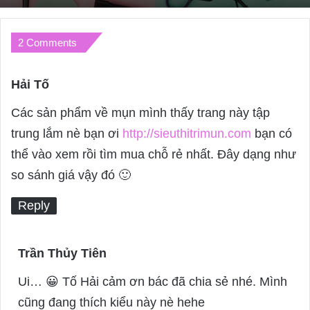
2 Comments
Hải Tố
s
a
Các sản phẩm về mụn mình thấy trang này tập
y
trung lắm nè bạn ơi
http://sieuthitrimun.com
bạn có
s
thể vào xem rồi tìm mua chỗ rẻ nhất. Đây dạng như
:
so sánh giá vậy đó 🙂
Reply
Trần Thủy Tiên
s
a
Ui… 😀 Tố Hải cảm ơn bác đã chia sẻ nhé. Mình
y
cũng đang thích kiểu này nè hehe