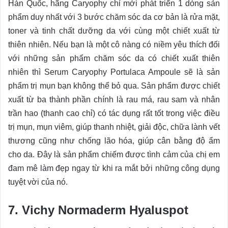
Hàn Quốc, hãng Caryophy chỉ mới phát triển 1 dòng sản
phẩm duy nhất với 3 bước chăm sóc da cơ bản là rửa mặt,
toner và tinh chất dưỡng da với cùng một chiết xuất từ
thiên nhiên. Nếu bạn là một cô nàng có niềm yêu thích đối
với những sản phẩm chăm sóc da có chiết xuất thiên
nhiên thì Serum Caryophy Portulaca Ampoule sẽ là sản
phẩm trị mụn bạn không thể bỏ qua. Sản phẩm được chiết
xuất từ ba thành phần chính là rau má, rau sam và nhân
trần hao (thanh cao chỉ) có tác dụng rất tốt trong việc điều
trị mụn, mụn viêm, giúp thanh nhiệt, giải độc, chữa lành vết
thương cũng như chống lão hóa, giúp cân bằng độ ẩm
cho da. Đây là sản phẩm chiếm được tình cảm của chị em
đam mê làm đẹp ngay từ khi ra mắt bởi những công dụng
tuyệt vời của nó.
7. Vichy Normaderm Hyaluspot