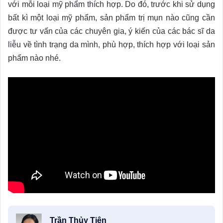
với mỗi loại mỹ phẩm thích hợp. Do đó, trước khi sử dụng
bất kì một loại mỹ phẩm, sản phẩm trị mụn nào cũng cần
được tư vấn của các chuyên gia, ý kiến của các bác sĩ da
liễu về tình trạng da mình, phù hợp, thích hợp với loại sản
phẩm nào nhé.
Trần Thủy Tiên