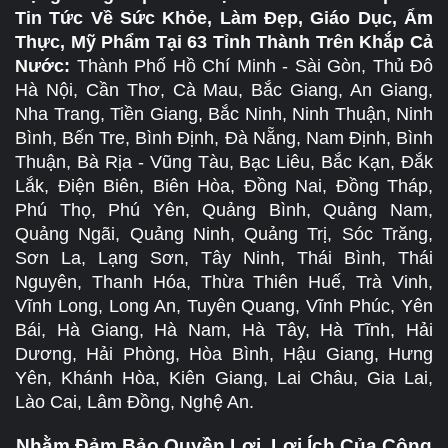
Tin Tức Về Sức Khỏe, Làm Đẹp, Giáo Dục, Ẩm
Thực, Mỹ Phẩm Tại 63 Tỉnh Thành Trên Khắp Cả
Nước:
Thành Phố Hồ Chí Minh - Sài Gòn, Thủ Đô
Hà Nội, Cần Thơ, Cà Mau, Bắc Giang, An Giang,
Nha Trang, Tiền Giang, Bắc Ninh, Ninh Thuận, Ninh
Bình, Bến Tre, Bình Định, Đà Nẵng, Nam Định, Bình
Thuận, Bà Rịa - Vũng Tàu, Bạc Liêu, Bắc Kạn, Đắk
Lắk, Điện Biên, Biên Hòa, Đồng Nai, Đồng Tháp,
Phú Thọ, Phú Yên, Quảng Bình, Quảng Nam,
Quảng Ngãi, Quảng Ninh, Quảng Trị, Sóc Trăng,
Sơn La, Lạng Sơn, Tây Ninh, Thái Bình, Thái
Nguyên, Thanh Hóa, Thừa Thiên Huế, Trà Vinh,
Vĩnh Long, Long An, Tuyên Quang, Vĩnh Phúc, Yên
Bái, Hà Giang, Hà Nam, Hà Tây, Hà Tĩnh, Hải
Dương, Hải Phòng, Hòa Bình, Hậu Giang, Hưng
Yên, Khánh Hòa, Kiên Giang, Lai Châu, Gia Lai,
Lào Cai, Lâm Đồng, Nghệ An.
Nhằm Đảm Bảo Quyền Lợi, Lợi Ích Của Cộng