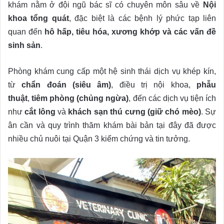
khám nằm ở đội ngũ bác sĩ có chuyên môn sâu về
Nội
khoa tổng quát
, đặc biệt là các bệnh lý phức tạp liên
quan đến
hô hấp, tiêu hóa, xương khớp và các vấn đề
sinh sản
.
Phòng khám cung cấp một hệ sinh thái dịch vụ khép kín,
từ
chẩn đoán (siêu âm)
, điều trị nội khoa,
phẫu
thuật
,
tiêm phòng (chủng ngừa)
, đến các dịch vụ tiện ích
như
cắt lông
và
khách sạn thú cưng (giữ chó mèo)
. Sự
ân cần và quy trình thăm khám bài bản tại đây đã được
nhiều chủ nuôi tại Quận 3 kiểm chứng và tin tưởng.