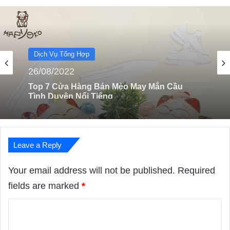
Dịch Vụ Tổng Hợp
15/01/2024
Top 10 Shop Bán Giày Sneaker Đẹp, Chất Ở
TpHCM
Leave a Reply
Your email address will not be published.
Required
fields are marked
*
C
o