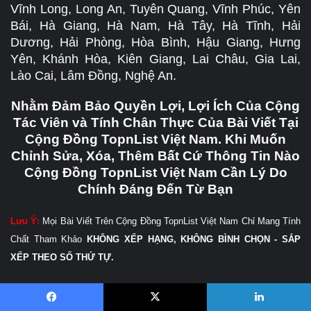
Vĩnh Long, Long An, Tuyên Quang, Vĩnh Phúc, Yên
Bái, Hà Giang, Hà Nam, Hà Tây, Hà Tĩnh, Hải
Dương, Hải Phòng, Hòa Bình, Hậu Giang, Hưng
Yên, Khánh Hòa, Kiên Giang, Lai Châu, Gia Lai,
Lào Cai, Lâm Đồng, Nghệ An.
Nhằm Đảm Bảo Quyền Lợi, Lợi Ích Của Cộng
Tác Viên và Tính Chân Thực Của Bài Viết Tại
Cộng Đồng TopnList Việt Nam. Khi Muốn
Chỉnh Sửa, Xóa, Thêm Bất Cứ Thông Tin Nào
Cộng Đồng TopnList Việt Nam Cần Lý Do
Chính Đáng Đến Từ Bạn
Lưu Ý:
Mọi Bài Viết Trên Cộng Đồng TopnList Việt Nam Chỉ Mang Tính
Chất Tham Khảo
KHÔNG XẾP HẠNG, KHÔNG BÌNH CHỌN - SẮP
XẾP THEO SỐ THỨ TỰ.
Hãy Dám Lên Tiếng Đánh Giá, Review, Bình Luận Chân Thật, Lừa Đảo
Hay Uy Tín Của Các Dịch Vụ.