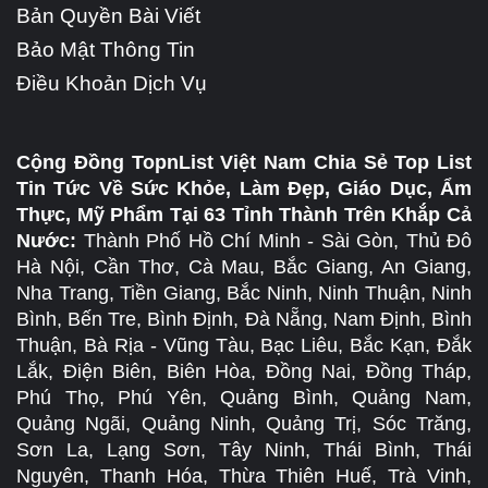
Bản Quyền Bài Viết
Bảo Mật Thông Tin
Điều Khoản Dịch Vụ
Cộng Đồng TopnList Việt Nam Chia Sẻ Top List
Tin Tức Về Sức Khỏe, Làm Đẹp, Giáo Dục, Ẩm
Thực, Mỹ Phẩm Tại 63 Tỉnh Thành Trên Khắp Cả
Nước:
Thành Phố Hồ Chí Minh - Sài Gòn, Thủ Đô
Hà Nội, Cần Thơ, Cà Mau, Bắc Giang, An Giang,
Nha Trang, Tiền Giang, Bắc Ninh, Ninh Thuận, Ninh
Bình, Bến Tre, Bình Định, Đà Nẵng, Nam Định, Bình
Thuận, Bà Rịa - Vũng Tàu, Bạc Liêu, Bắc Kạn, Đắk
Lắk, Điện Biên, Biên Hòa, Đồng Nai, Đồng Tháp,
Phú Thọ, Phú Yên, Quảng Bình, Quảng Nam,
Quảng Ngãi, Quảng Ninh, Quảng Trị, Sóc Trăng,
Sơn La, Lạng Sơn, Tây Ninh, Thái Bình, Thái
Nguyên, Thanh Hóa, Thừa Thiên Huế, Trà Vinh,