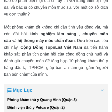
nào để phân biệt một địa chỉ uy tín với trang thiết bị hiện
đại và bác sĩ có chuyên môn thực sự, với một cơ sở dịch
vụ đơn thuần?
Một phòng khám tốt không chỉ cần tình yêu động vật, mà
còn đòi hỏi
kinh nghiệm lâm sàng
,
chuyên môn
sâu
và
hệ thống máy móc chẩn đoán
. Dựa trên các tiêu
chí này,
Cộng Đồng TopnList Việt Nam
đã tiến hành
khảo sát, phân tích phản hồi của cộng đồng chủ nuôi và
đánh giá chuyên môn để tổng hợp 10 phòng khám thú y
hàng đầu tại TPHCM, giúp bạn an tâm gửi gắm “người
bạn bốn chân” của mình.
Mục Lục
Phòng khám thú y Quang Vinh (Quận 3)
Bệnh viện thú y Petcare (Quận 2)