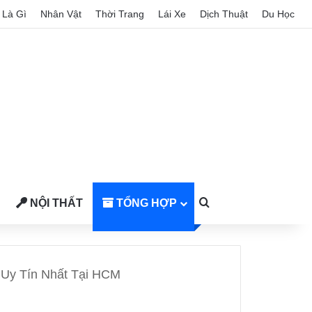
Là Gì
Nhân Vật
Thời Trang
Lái Xe
Dịch Thuật
Du Học
NỘI THẤT
TỔNG HỢP
Search for
& Uy Tín Nhất Tại HCM