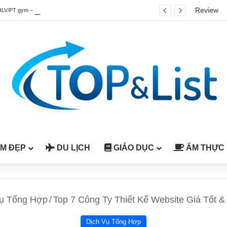
Review
HLV/PT gym – fitness quốc tế được công nhận tại Việt Nam
M ĐẸP
DU LỊCH
GIÁO DỤC
ẨM THỰC
Vụ Tổng Hợp
/
Top 7 Công Ty Thiết Kế Website Giá Tốt 
Dịch Vụ Tổng Hợp