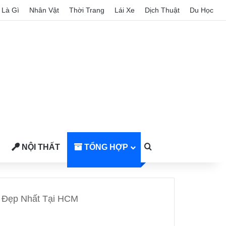
Là Gì
Nhân Vật
Thời Trang
Lái Xe
Dịch Thuật
Du Học
NỘI THẤT
TỔNG HỢP
Search for
 Đẹp Nhất Tại HCM