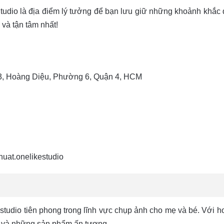
Studio là địa điểm lý tưởng để bạn lưu giữ những khoảnh khắc
 và tận tâm nhất!
H3, Hoàng Diệu, Phường 6, Quận 4, HCM
uat.onelikestudio
studio tiên phong trong lĩnh vực chụp ảnh cho mẹ và bé. Với h
o và những sản phẩm ấn tượng.