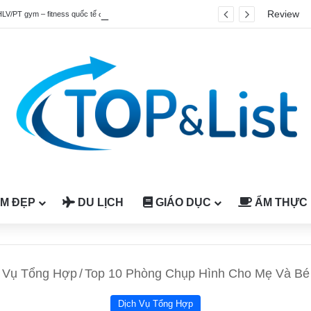
Review
HLV/PT gym – fitness quốc tế được công nhận tại Việt Nam
M ĐẸP
DU LỊCH
GIÁO DỤC
ẨM THỰC
 Vụ Tổng Hợp
/
Top 10 Phòng Chụp Hình Cho Mẹ Và Bé
Dịch Vụ Tổng Hợp