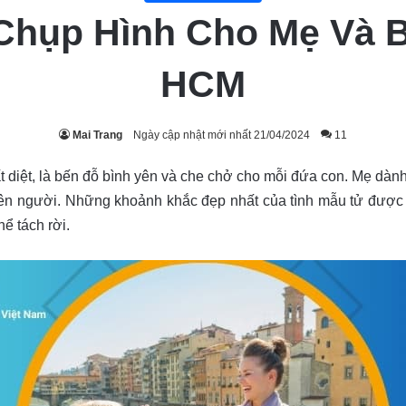
Chụp Hình Cho Mẹ Và B
HCM
Mai Trang
Ngày cập nhật mới nhất 21/04/2024
11
bất diệt, là bến đỗ bình yên và che chở cho mỗi đứa con. Mẹ dàn
ên người. Những khoảnh khắc đẹp nhất của tình mẫu tử được 
ể tách rời.