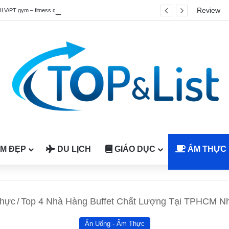
Review
HLV/PT gym – fitness quốc tế được công nhận tại Việt Nam
M ĐẸP
DU LỊCH
GIÁO DỤC
ẨM THỰC
Thực
/
Top 4 Nhà Hàng Buffet Chất Lượng Tại TPHCM Nh
Ăn Uống - Ẩm Thực