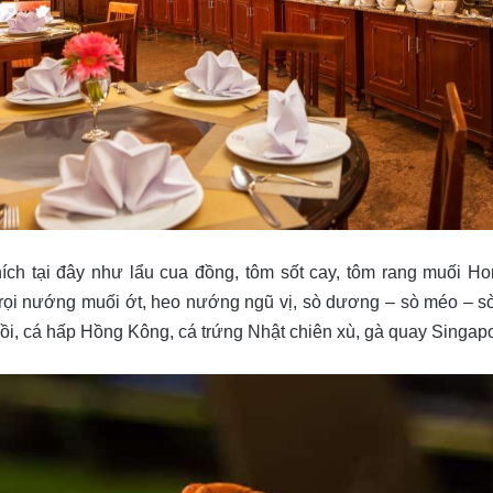
ch tại đây như lẩu cua đồng, tôm sốt cay, tôm rang muối H
i nướng muối ớt, heo nướng ngũ vị, sò dương – sò méo – sò đ
ồi, cá hấp Hồng Kông, cá trứng Nhật chiên xù, gà quay Singapor