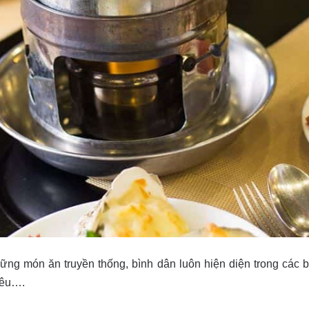
ững món ăn truyền thống, bình dân luôn hiện diện trong các
iêu….