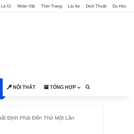
Là Gì
Nhân Vật
Thời Trang
Lái Xe
Dịch Thuật
Du Học
NỘI THẤT
TỔNG HỢP
Search for
ất Định Phải Đến Thử Một Lần