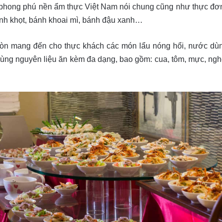
 phong phú nền ẩm thực Việt Nam nói chung cũng như thực đơn
ánh khọt, bánh khoai mì, bánh đậu xanh…
 còn mang đến cho thực khách các món lẩu nóng hổi, nước dù
ng nguyên liệu ăn kèm đa dạng, bao gồm: cua, tôm, mực, nghêu,