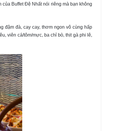
 của Buffet Đệ Nhất nói riêng mà bạn không
ng đậm đà, cay cay, thơm ngon vô cùng hấp
 viên cá/tôm/mực, ba chỉ bò, thịt gà phi lê,