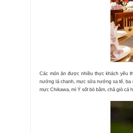
Các món ăn được nhiều thực khách yêu thí
nướng lá chanh, mực sữa nướng sa tế, ba rọ
mực Chikawa, mì Ý sốt bò bằm, chả giò cá h