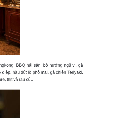
ongkong, BBQ hải sản, bò nướng ngũ vị, gà
iệp, hàu đút lò phô mai, gà chiên Teriyaki,
e, thịt và rau củ…