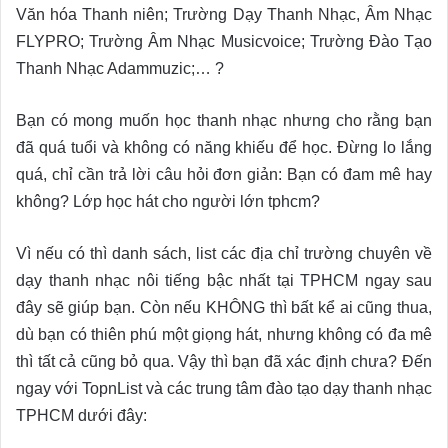
Văn hóa Thanh niên; Trường Dạy Thanh Nhạc, Âm Nhạc
FLYPRO; Trường Âm Nhạc Musicvoice; Trường Đào Tạo
Thanh Nhạc Adammuzic;… ?
Bạn có mong muốn học thanh nhạc nhưng cho rằng bạn
đã quá tuổi và không có năng khiếu để học. Đừng lo lắng
quá, chỉ cần trả lời câu hỏi đơn giản: Bạn có đam mê hay
không? Lớp học hát cho người lớn tphcm?
Vì nếu có thì danh sách, list các địa chỉ trường chuyên về
dạy thanh nhạc nôi tiếng bậc nhất tại TPHCM ngay sau
đây sẽ giúp bạn. Còn nếu KHÔNG thì bất kể ai cũng thua,
dù bạn có thiên phú một giọng hát, nhưng không có đa mê
thì tất cả cũng bỏ qua. Vậy thì bạn đã xác định chưa? Đến
ngay với TopnList và các trung tâm đào tạo dạy thanh nhạc
TPHCM dưới đây: