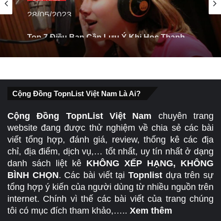
28/05/2023
Top 7 Điều Bạn Cần Lưu Ý Khi Học Thanh
Nhạc
Cộng Đồng TopnList Việt Nam Là Ai?
Cộng Đồng TopnList Việt Nam
chuyên trang
website đang được thử nghiệm về chia sẻ các bài
viết tổng hợp, đánh giá, review, thống kê các địa
chỉ, địa điểm, dịch vụ,… tốt nhất, uy tín nhất ở dạng
danh sách liệt kê
KHÔNG XẾP HẠNG, KHÔNG
BÌNH CHỌN
. Các bài viết tại
Topnlist
dựa trên sự
tổng hợp ý kiến của người dùng từ nhiều nguồn trên
internet. Chính vì thế các bài viết của trang chúng
tôi có mục đích tham khảo,…..
Xem thêm