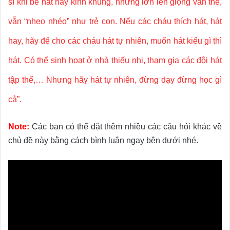
sĩ khi bé hát hay kinh khủng, nhưng lớn lên giọng vẫn thế,
vẫn “nheo nhéo” như trẻ con. Nếu các cháu thích hát, hát
hay, hãy để cho các cháu hát tự nhiên, muốn hát kiểu gì thì
hát. Có thể sinh hoạt ở nhà thiếu nhi, tham gia các đội hát
tập thể,… Nhưng hãy hát tự nhiên, đừng dạy đừng học gì
cả”.
Note:
Các bạn có thể đặt thêm nhiều các câu hỏi khác về
chủ đề này bằng cách bình luận ngay bên dưới nhé.