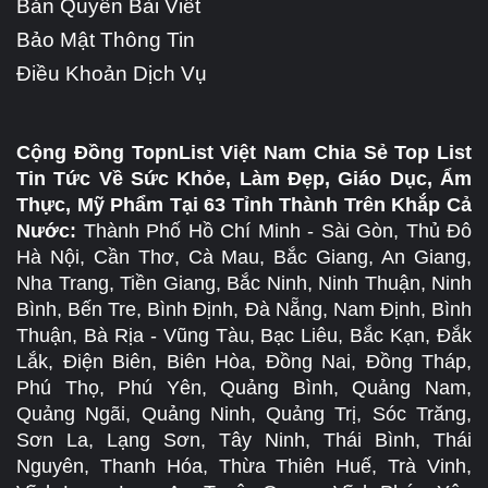
Bản Quyền Bài Viết
Bảo Mật Thông Tin
Điều Khoản Dịch Vụ
Cộng Đồng TopnList Việt Nam Chia Sẻ Top List
Tin Tức Về Sức Khỏe, Làm Đẹp, Giáo Dục, Ẩm
Thực, Mỹ Phẩm Tại 63 Tỉnh Thành Trên Khắp Cả
Nước:
Thành Phố Hồ Chí Minh - Sài Gòn, Thủ Đô
Hà Nội, Cần Thơ, Cà Mau, Bắc Giang, An Giang,
Nha Trang, Tiền Giang, Bắc Ninh, Ninh Thuận, Ninh
Bình, Bến Tre, Bình Định, Đà Nẵng, Nam Định, Bình
Thuận, Bà Rịa - Vũng Tàu, Bạc Liêu, Bắc Kạn, Đắk
Lắk, Điện Biên, Biên Hòa, Đồng Nai, Đồng Tháp,
Phú Thọ, Phú Yên, Quảng Bình, Quảng Nam,
Quảng Ngãi, Quảng Ninh, Quảng Trị, Sóc Trăng,
Sơn La, Lạng Sơn, Tây Ninh, Thái Bình, Thái
Nguyên, Thanh Hóa, Thừa Thiên Huế, Trà Vinh,