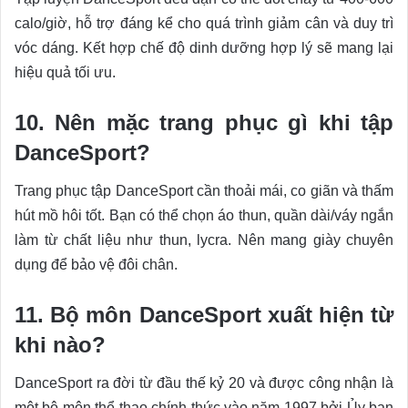
calo/giờ, hỗ trợ đáng kể cho quá trình giảm cân và duy trì
vóc dáng. Kết hợp chế độ dinh dưỡng hợp lý sẽ mang lại
hiệu quả tối ưu.
10. Nên mặc trang phục gì khi tập
DanceSport?
Trang phục tập DanceSport cần thoải mái, co giãn và thấm
hút mồ hôi tốt. Bạn có thể chọn áo thun, quần dài/váy ngắn
làm từ chất liệu như thun, lycra. Nên mang giày chuyên
dụng để bảo vệ đôi chân.
11. Bộ môn DanceSport xuất hiện từ
khi nào?
DanceSport ra đời từ đầu thế kỷ 20 và được công nhận là
một bộ môn thể thao chính thức vào năm 1997 bởi Ủy ban