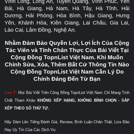
Vĩnh Long, Long An, Tuyên Quang, Vĩnh Phúc, Yên
Bái, Hà Giang, Hà Nam, Hà Tây, Hà Tĩnh, Hải
Dương, Hải Phòng, Hòa Bình, Hậu Giang, Hưng
Yên, Khánh Hòa, Kiên Giang, Lai Châu, Gia Lai,
Lào Cai, Lâm Đồng, Nghệ An.
Nhằm Đảm Bảo Quyền Lợi, Lợi Ích Của Cộng
Tác Viên và Tính Chân Thực Của Bài Viết Tại
Cộng Đồng TopnList Việt Nam. Khi Muốn
Chỉnh Sửa, Xóa, Thêm Bất Cứ Thông Tin Nào
Cộng Đồng TopnList Việt Nam Cần Lý Do
Chính Đáng Đến Từ Bạn
Lưu Ý:
Mọi Bài Viết Trên Cộng Đồng TopnList Việt Nam Chỉ Mang Tính
Chất Tham Khảo
KHÔNG XẾP HẠNG, KHÔNG BÌNH CHỌN - SẮP
XẾP THEO SỐ THỨ TỰ.
Hãy Dám Lên Tiếng Đánh Giá, Review, Bình Luận Chân Thật, Lừa Đảo
Hay Uy Tín Của Các Dịch Vụ.