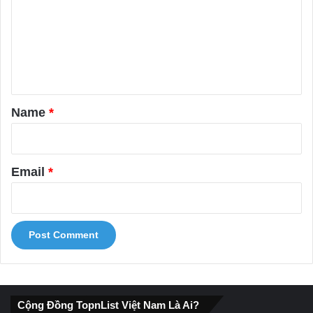
m
m
e
n
t
*
Name
*
Email
*
Cộng Đồng TopnList Việt Nam Là Ai?