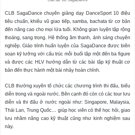
CLB SagaDance chuyên giảng dạy DanceSport 10 điệu
tiêu chuẩn, khiêu vũ giao tiếp, samba, bachata từ cơ bản
đến nâng cao cho mọi lứa tuổi. Không gian luyện tập rộng
thoáng, sang trọng. Hệ thống âm thanh, ánh sáng chuyên
nghiệp. Giáo trình huấn luyện của SagaDance được biên
soạn kỹ lưỡng với cấu trúc mỗi buổi tập một đến ba figure
và được các HLV hướng dẫn từ các bài tập kỹ thuật cơ
bản đến thực hành một bài nhảy hoàn chỉnh.
CLB thường xuyên tổ chức các chương trình thi đấu, biểu
diễn trong và ngoài nước. Bên cạnh đó còn có các tour lưu
diễn và thi đấu ở nước ngoài như: Singapore, Malaysia,
Thái Lan, Trung Quốc… giúp học viên có thể học hỏi, giao
lưu nhằm nâng cao kỹ thuật cũng như kinh nghiệm sau
này.