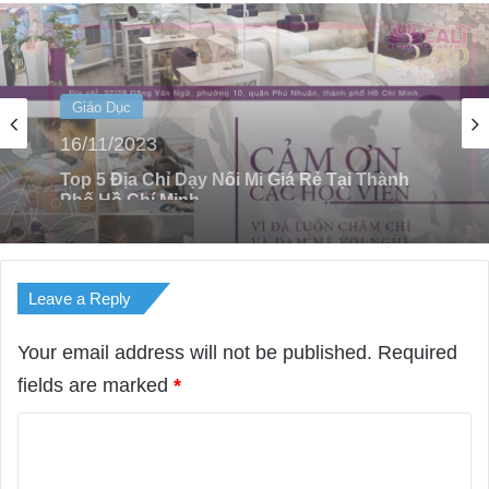
Giáo Dục
30/08/2022
Top 4 Cơ Sở Dạy Nối Mi Uy Tín Tại Quận 3
Leave a Reply
Your email address will not be published.
Required
fields are marked
*
C
o