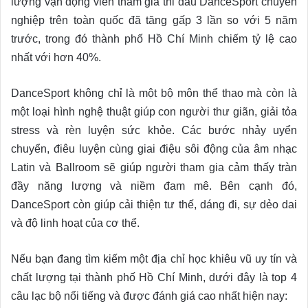
lượng vận động viên tham gia thi đấu DanceSport chuyên
nghiệp trên toàn quốc đã tăng gấp 3 lần so với 5 năm
trước, trong đó thành phố Hồ Chí Minh chiếm tỷ lệ cao
nhất với hơn 40%.
DanceSport không chỉ là một bộ môn thể thao mà còn là
một loại hình nghệ thuật giúp con người thư giãn, giải tỏa
stress và rèn luyện sức khỏe. Các bước nhảy uyển
chuyển, điêu luyện cùng giai điệu sôi động của âm nhạc
Latin và Ballroom sẽ giúp người tham gia cảm thấy tràn
đầy năng lượng và niềm đam mê. Bên cạnh đó,
DanceSport còn giúp cải thiện tư thế, dáng đi, sự dẻo dai
và độ linh hoạt của cơ thể.
Nếu bạn đang tìm kiếm một địa chỉ học khiêu vũ uy tín và
chất lượng tại thành phố Hồ Chí Minh, dưới đây là top 4
câu lạc bộ nổi tiếng và được đánh giá cao nhất hiện nay: