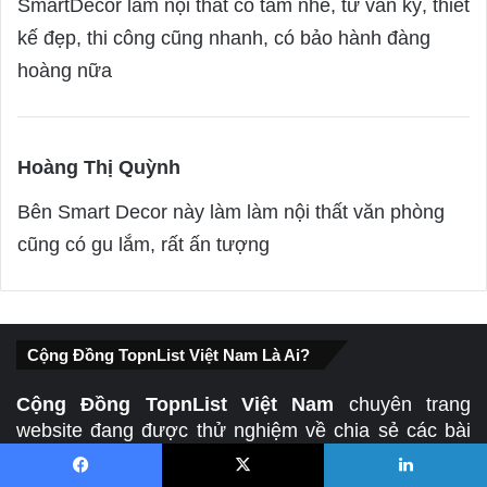
SmartDecor làm nội thất có tâm nhé, tư vấn kỹ, thiết
y
kế đẹp, thi công cũng nhanh, có bảo hành đàng
s
hoàng nữa
:
Hoàng Thị Quỳnh
s
a
Bên Smart Decor này làm làm nội thất văn phòng
y
cũng có gu lắm, rất ấn tượng
s
:
Cộng Đồng TopnList Việt Nam Là Ai?
Cộng Đồng TopnList Việt Nam
chuyên trang
website đang được thử nghiệm về chia sẻ các bài
viết tổng hợp, đánh giá, review, thống kê các địa
chỉ, địa điểm, dịch vụ,… tốt nhất, uy tín nhất ở dạng