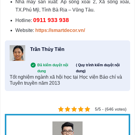
Nhà máy sản xuất: Ấp sông xoài 2, Xã sông xoài,
TX.Phú Mỹ, Tỉnh Bà Rịa – Vũng Tàu.
0911 933 938
Hotline:
Website:
https://smartdecor.vn/
Trần Thủy Tiên
Đã kiểm duyệt nội
( Quy trình kiểm duyệt nội
dung
dung)
Tốt nghiệm ngành xã hội học tại Học viện Báo chí và
Tuyên truyền năm 2013
5/5 - (646 votes)