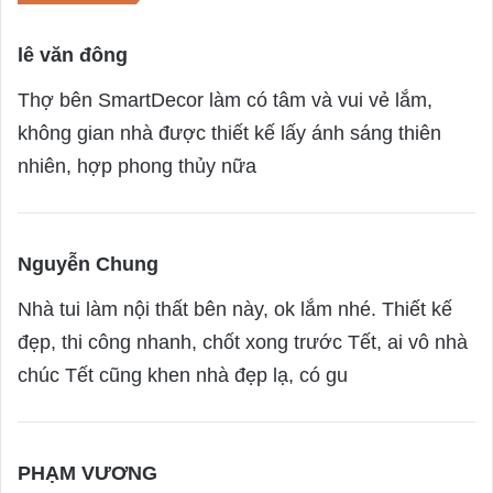
lê văn đông
s
a
Thợ bên SmartDecor làm có tâm và vui vẻ lắm,
y
không gian nhà được thiết kế lấy ánh sáng thiên
s
nhiên, hợp phong thủy nữa
:
Nguyễn Chung
s
a
Nhà tui làm nội thất bên này, ok lắm nhé. Thiết kế
y
đẹp, thi công nhanh, chốt xong trước Tết, ai vô nhà
s
chúc Tết cũng khen nhà đẹp lạ, có gu
:
PHẠM VƯƠNG
s