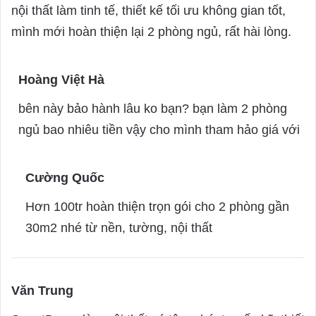
y
nội thất làm tinh tế, thiết kế tối ưu không gian tốt,
s
mình mới hoàn thiện lại 2 phòng ngủ, rất hài lòng.
:
Hoàng Việt Hà
s
a
bên này bảo hành lâu ko bạn? bạn làm 2 phòng
y
ngủ bao nhiêu tiền vậy cho mình tham hảo giá với
s
:
Cường Quốc
s
a
Hơn 100tr hoàn thiện trọn gói cho 2 phòng gần
y
30m2 nhé từ nền, tường, nội thất
s
:
Văn Trung
s
a