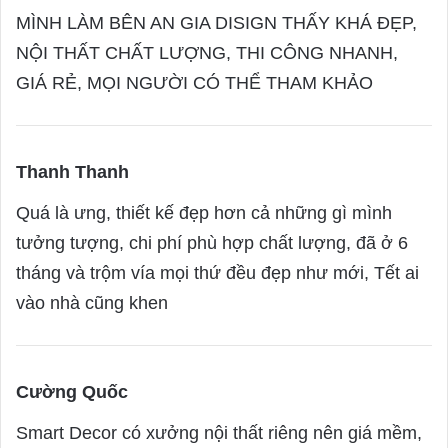
a
MÌNH LÀM BÊN AN GIA DISIGN THẤY KHÁ ĐẸP,
y
NỘI THẤT CHẤT LƯỢNG, THI CÔNG NHANH,
s
GIÁ RẺ, MỌI NGƯỜI CÓ THỂ THAM KHẢO
:
Thanh Thanh
s
a
Quá là ưng, thiết kế đẹp hơn cả những gì mình
y
tưởng tượng, chi phí phù hợp chất lượng, đã ở 6
s
tháng và trộm vía mọi thứ đều đẹp như mới, Tết ai
:
vào nhà cũng khen
Cường Quốc
s
a
Smart Decor có xưởng nội thất riêng nên giá mềm,