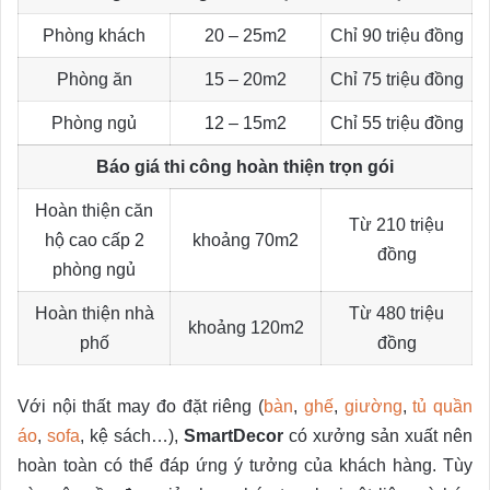
Phòng khách
20 – 25m2
Chỉ 90 triệu đồng
Phòng ăn
15 – 20m2
Chỉ 75 triệu đồng
Phòng ngủ
12 – 15m2
Chỉ 55 triệu đồng
Báo giá thi công hoàn thiện trọn gói
Hoàn thiện căn
Từ 210 triệu
hộ cao cấp 2
khoảng 70m2
đồng
phòng ngủ
Hoàn thiện nhà
Từ 480 triệu
khoảng 120m2
phố
đồng
Với nội thất may đo đặt riêng (
bàn
,
ghế
,
giường
,
tủ quần
áo
,
sofa
, kệ sách…),
SmartDecor
có xưởng sản xuất nên
hoàn toàn có thể đáp ứng ý tưởng của khách hàng. Tùy