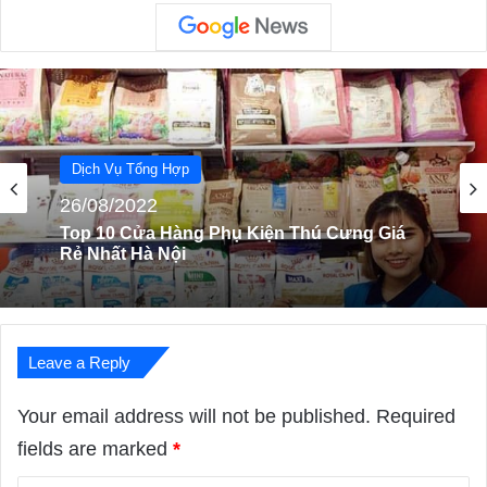
Dịch Vụ Tổng Hợp
30/09/2023
Dịch Vụ Tổng Hợp
Top 7 Địa Chỉ Gara Sửa Chữa Ô Tô Uy Tín
26/08/2022
Tại Tp. HCM
Leave a Reply
Top 10 Cửa Hàng Phụ Kiện Thú Cưng Giá
Rẻ Nhất Hà Nội
Your email address will not be published.
Required
fields are marked
*