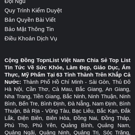
Đội Ngũ
Quy Trình Kiểm Duyệt
Bản Quyền Bài Viết
Bảo Mật Thông Tin
Điều Khoản Dịch Vụ
Cộng Đồng TopnList Việt Nam Chia Sẻ Top List
Tin Tức Về Sức Khỏe, Làm Đẹp, Giáo Dục, Ẩm
Thực, Mỹ Phẩm Tại 63 Tỉnh Thành Trên Khắp Cả
Nước:
Thành Phố Hồ Chí Minh - Sài Gòn, Thủ Đô
Hà Nội, Cần Thơ, Cà Mau, Bắc Giang, An Giang,
Nha Trang, Tiền Giang, Bắc Ninh, Ninh Thuận, Ninh
Bình, Bến Tre, Bình Định, Đà Nẵng, Nam Định, Bình
Thuận, Bà Rịa - Vũng Tàu, Bạc Liêu, Bắc Kạn, Đắk
Lắk, Điện Biên, Biên Hòa, Đồng Nai, Đồng Tháp,
Phú Thọ, Phú Yên, Quảng Bình, Quảng Nam,
Quảng Ngãi, Quảng Ninh, Quảng Trị, Sóc Trăng,