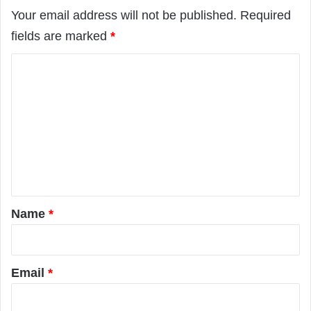
Your email address will not be published.
Required
fields are marked
*
C
o
m
m
e
n
t
*
Name
*
Email
*