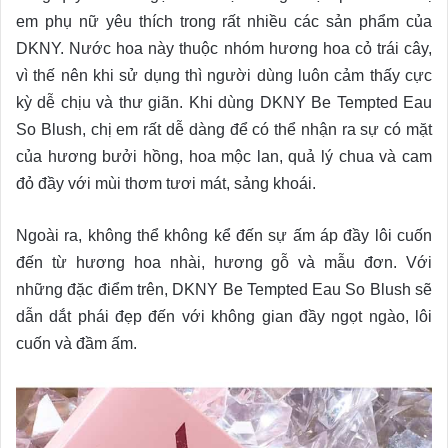
em phụ nữ yêu thích trong rất nhiều các sản phẩm của
DKNY. Nước hoa này thuộc nhóm hương hoa cỏ trái cây,
vì thế nên khi sử dụng thì người dùng luôn cảm thấy cực
kỳ dễ chịu và thư giãn. Khi dùng DKNY Be Tempted Eau
So Blush, chị em rất dễ dàng để có thể nhận ra sự có mặt
của hương bưởi hồng, hoa mộc lan, quả lý chua và cam
đỏ đầy với mùi thơm tươi mát, sảng khoái.
Ngoài ra, không thể không kể đến sự ấm áp đầy lôi cuốn
đến từ hương hoa nhài, hương gỗ và mẫu đơn. Với
những đặc điểm trên, DKNY Be Tempted Eau So Blush sẽ
dẫn dắt phái đẹp đến với không gian đầy ngọt ngào, lôi
cuốn và đầm ấm.