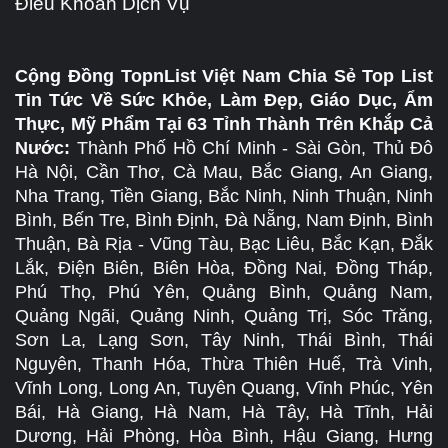
Điều Khoản Dịch Vụ
Cộng Đồng TopnList Việt Nam Chia Sẻ Top List
Tin Tức Về Sức Khỏe, Làm Đẹp, Giáo Dục, Ẩm
Thực, Mỹ Phẩm Tại 63 Tỉnh Thành Trên Khắp Cả
Nước:
Thành Phố Hồ Chí Minh - Sài Gòn, Thủ Đô
Hà Nội, Cần Thơ, Cà Mau, Bắc Giang, An Giang,
Nha Trang, Tiền Giang, Bắc Ninh, Ninh Thuận, Ninh
Bình, Bến Tre, Bình Định, Đà Nẵng, Nam Định, Bình
Thuận, Bà Rịa - Vũng Tàu, Bạc Liêu, Bắc Kạn, Đắk
Lắk, Điện Biên, Biên Hòa, Đồng Nai, Đồng Tháp,
Phú Thọ, Phú Yên, Quảng Bình, Quảng Nam,
Quảng Ngãi, Quảng Ninh, Quảng Trị, Sóc Trăng,
Sơn La, Lạng Sơn, Tây Ninh, Thái Bình, Thái
Nguyên, Thanh Hóa, Thừa Thiên Huế, Trà Vinh,
Vĩnh Long, Long An, Tuyên Quang, Vĩnh Phúc, Yên
Bái, Hà Giang, Hà Nam, Hà Tây, Hà Tĩnh, Hải
Dương, Hải Phòng, Hòa Bình, Hậu Giang, Hưng