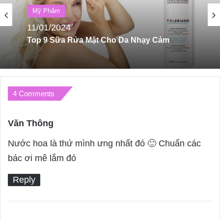
Mỹ Phẩm
Mỹ Phẩm
11/01/2024
11/01/2024
Top 3 Shop Mỹ Phẩm Nhật Bản Uy Tín Nhất
Tại Sài Gòn
Top 9 Sữa Rửa Mặt Cho Da Nhạy Cảm
4 Comments
Văn Thông
s
a
Nước hoa là thứ mình ưng nhất đó 🙂 Chuẩn các
y
bác ơi mê lắm đó
s
Reply
: