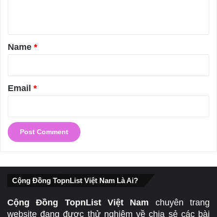
e
n
t
*
Name
*
Email
*
Cộng Đồng TopnList Việt Nam Là Ai?
Cộng Đồng TopnList Việt Nam
chuyên trang
website đang được thử nghiệm về chia sẻ các bài