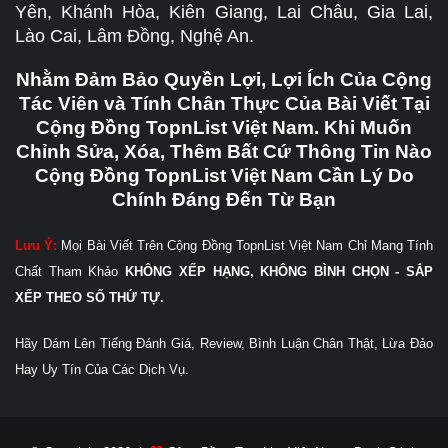
Yên, Khánh Hòa, Kiên Giang, Lai Châu, Gia Lai,
Lào Cai, Lâm Đồng, Nghệ An.
Nhằm Đảm Bảo Quyền Lợi, Lợi Ích Của Cộng
Tác Viên và Tính Chân Thực Của Bài Viết Tại
Cộng Đồng TopnList Việt Nam. Khi Muốn
Chỉnh Sửa, Xóa, Thêm Bất Cứ Thông Tin Nào
Cộng Đồng TopnList Việt Nam Cần Lý Do
Chính Đáng Đến Từ Bạn
Lưu Ý:
Mọi Bài Viết Trên Cộng Đồng TopnList Việt Nam Chỉ Mang Tính
Chất Tham Khảo
KHÔNG XẾP HẠNG, KHÔNG BÌNH CHỌN - SẮP
XẾP THEO SỐ THỨ TỰ.
Hãy Dám Lên Tiếng Đánh Giá, Review, Bình Luận Chân Thật, Lừa Đảo
Hay Uy Tín Của Các Dịch Vụ.