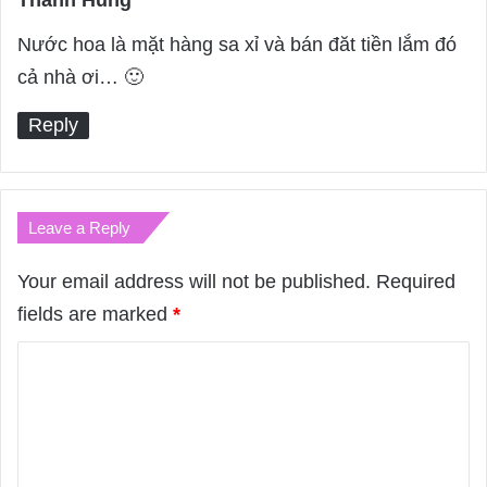
a
Nước hoa là mặt hàng sa xỉ và bán đăt tiền lắm đó
y
cả nhà ơi… 🙂
s
Reply
:
Leave a Reply
Your email address will not be published.
Required
fields are marked
*
C
o
m
m