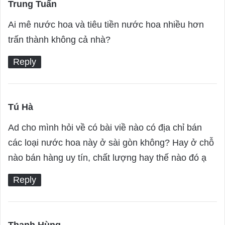
Trung Tuấn
s
a
Ai mê nước hoa và tiêu tiền nước hoa nhiều hơn
y
trấn thành không cả nhà?
s
Reply
:
Tú Hà
s
a
Ad cho mình hỏi về có bài viề nào có địa chỉ bán
y
các loại nước hoa này ở sài gòn không? Hay ở chỗ
s
nào bán hàng uy tín, chất lượng hay thế nào đó ạ
:
Reply
Thanh Hùng
s