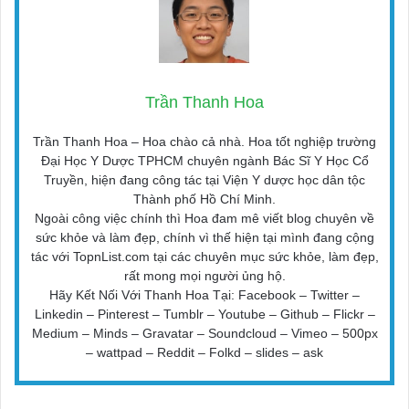
Trần Thanh Hoa
Trần Thanh Hoa – Hoa chào cả nhà. Hoa tốt nghiệp trường
Đại Học Y Dược TPHCM chuyên ngành Bác Sĩ Y Học Cổ
Truyền, hiện đang công tác tại Viện Y dược học dân tộc
Thành phố Hồ Chí Minh.
Ngoài công việc chính thì Hoa đam mê viết blog chuyên về
sức khỏe và làm đẹp, chính vì thế hiện tại mình đang cộng
tác với TopnList.com tại các chuyên mục sức khỏe, làm đẹp,
rất mong mọi người ủng hộ.
Hãy Kết Nối Với Thanh Hoa Tại: Facebook – Twitter –
Linkedin – Pinterest – Tumblr – Youtube – Github – Flickr –
Medium – Minds – Gravatar – Soundcloud – Vimeo – 500px
– wattpad – Reddit – Folkd – slides – ask