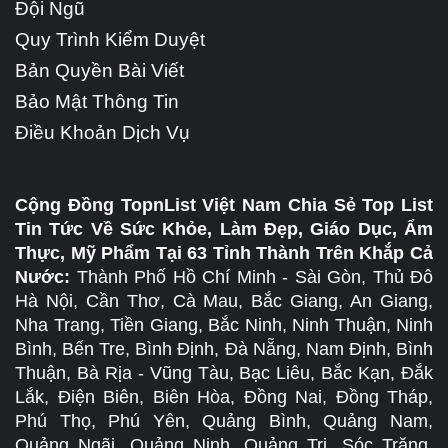
Đội Ngũ
Quy Trình Kiểm Duyệt
Bản Quyền Bài Viết
Bảo Mật Thông Tin
Điều Khoản Dịch Vụ
Cộng Đồng TopnList Việt Nam Chia Sẻ Top List
Tin Tức Về Sức Khỏe, Làm Đẹp, Giáo Dục, Ẩm
Thực, Mỹ Phẩm Tại 63 Tỉnh Thành Trên Khắp Cả
Nước:
Thành Phố Hồ Chí Minh - Sài Gòn, Thủ Đô
Hà Nội, Cần Thơ, Cà Mau, Bắc Giang, An Giang,
Nha Trang, Tiền Giang, Bắc Ninh, Ninh Thuận, Ninh
Bình, Bến Tre, Bình Định, Đà Nẵng, Nam Định, Bình
Thuận, Bà Rịa - Vũng Tàu, Bạc Liêu, Bắc Kạn, Đắk
Lắk, Điện Biên, Biên Hòa, Đồng Nai, Đồng Tháp,
Phú Thọ, Phú Yên, Quảng Bình, Quảng Nam,
Quảng Ngãi, Quảng Ninh, Quảng Trị, Sóc Trăng,