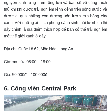
nguyên sinh rừng tràm rộng lớn và bạn sẽ vô cùng thích
thú khi khi được trải nghiệm lênh đênh trên sông nước và
được đi qua những con đường uốn lượn rợp bóng cây
xanh. Với những ai thích phong cảnh sinh thái tự nhiên thì
đây chính là địa điểm thích hợp để bạn có thể trải nghiệm
một thế giới xanh ở đây.
Địa chỉ: Quốc Lộ 62, Mộc Hóa, Long An
Giờ mở cửa 08:00 – 18:00
Giá: 50.000đ – 100.000đ
6. Công viên Central Park