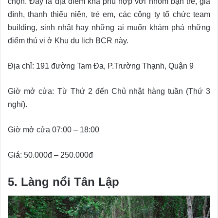
chọn. Đây là địa điểm khá phù hợp với nhóm bạn trẻ, gia
đình, thanh thiếu niên, trẻ em, các công ty tổ chức team
building, sinh nhật hay những ai muốn khám phá những
điểm thú vị ở Khu du lịch BCR này.
Địa chỉ: 191 đường Tam Đa, P.Trường Thạnh, Quận 9
Giờ mở cửa: Từ Thứ 2 đến Chủ nhật hàng tuần (Thứ 3
nghỉ).
Giờ mở cửa 07:00 – 18:00
Giá: 50.000đ – 250.000đ
5. Làng nổi Tân Lập