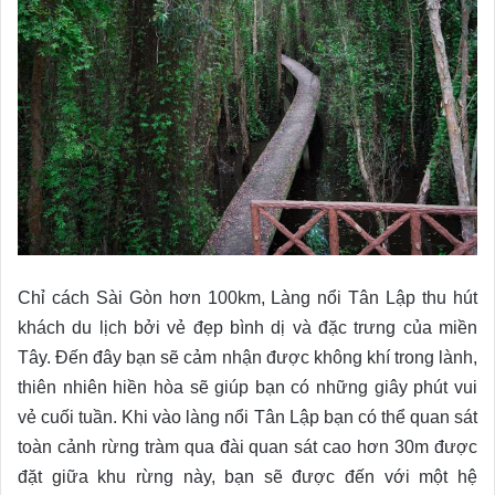
Chỉ cách Sài Gòn hơn 100km, Làng nổi Tân Lập thu hút
khách du lịch bởi vẻ đẹp bình dị và đặc trưng của miền
Tây. Đến đây bạn sẽ cảm nhận được không khí trong lành,
thiên nhiên hiền hòa sẽ giúp bạn có những giây phút vui
vẻ cuối tuần. Khi vào làng nổi Tân Lập bạn có thể quan sát
toàn cảnh rừng tràm qua đài quan sát cao hơn 30m được
đặt giữa khu rừng này, bạn sẽ được đến với một hệ