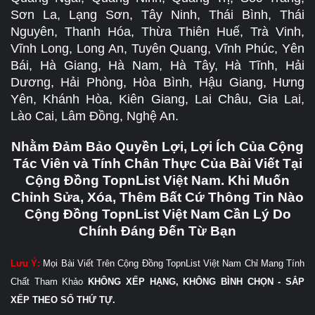
Sơn La, Lạng Sơn, Tây Ninh, Thái Bình, Thái
Nguyên, Thanh Hóa, Thừa Thiên Huế, Trà Vinh,
Vĩnh Long, Long An, Tuyên Quang, Vĩnh Phúc, Yên
Bái, Hà Giang, Hà Nam, Hà Tây, Hà Tĩnh, Hải
Dương, Hải Phòng, Hòa Bình, Hậu Giang, Hưng
Yên, Khánh Hòa, Kiên Giang, Lai Châu, Gia Lai,
Lào Cai, Lâm Đồng, Nghệ An.
Nhằm Đảm Bảo Quyền Lợi, Lợi Ích Của Cộng
Tác Viên và Tính Chân Thực Của Bài Viết Tại
Cộng Đồng TopnList Việt Nam. Khi Muốn
Chỉnh Sửa, Xóa, Thêm Bất Cứ Thông Tin Nào
Cộng Đồng TopnList Việt Nam Cần Lý Do
Chính Đáng Đến Từ Bạn
Lưu Ý:
Mọi Bài Viết Trên Cộng Đồng TopnList Việt Nam Chỉ Mang Tính
Chất Tham Khảo
KHÔNG XẾP HẠNG, KHÔNG BÌNH CHỌN - SẮP
XẾP THEO SỐ THỨ TỰ.